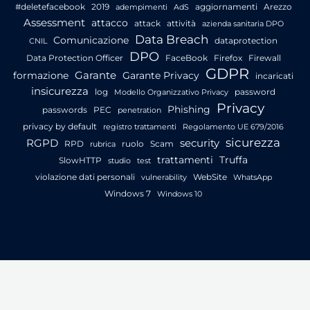
#deletefacebook
2019
aggiornamenti
Arezzo
adempimenti
AdS
Assessment
attacco
attack
attività
azienda sanitaria DPO
Data Breach
Comunicazione
dataprotection
CNIL
DPO
Data Protection Officer
FaceBook
Firefox
Firewall
GDPR
Garante
formazione
Garante Privacy
incaricati
insicurezza
log
password
Modello Organizzativo Privacy
Privacy
Phishing
passwords
PEC
penetration
privacy by default
registro trattamenti
Regolamento UE 679/2016
sicurezza
RGPD
security
RPD
ruolo
Scam
rubrica
trattamenti
Truffa
SlowHTTP
studio
test
violazione dati personali
WebSite
vulnerability
WhatsApp
Windows 7
Windows 10