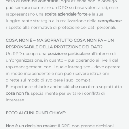
caso di
nomine volontarie
(ogni azienda non in obbligo
può sempre nominare un DPO su base volontaria), esse
rappresentano una
scelta aziendale forte
e la sua
lungimirante strategia alla realizzazione della
compliance
rispetto alla normativa di protezione dei dati personali.
COSA NON È – MA SOPRATUTTO COSA NON FA – UN
RESPONSABILE DELLA PROTEZIONE DEI DATI
?
Un RPD occupa una
posizione particolare
all’interno di
un’organizzazione, in quanto – pur operando ai livelli del
top-management, con il quale interagisce – deve operare
in modo indipendente e non può ricevere istruzioni
dirette sul modo di svolgere i suoi compiti.
È importante chiarire anche
ciò che non è
ma soprattutto
cosa non fa
, specialmente per evitare i conflitti di
interesse.
ECCO ALCUNI PUNTI CHIAVE:
Non è un decision maker
: Il RPD non prende decisioni