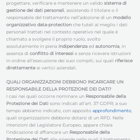
progettare, verificare e mantenere un valido
sistema di
gestione dei dati personali
, assistendo il titolare o il
responsabile del trattamento nell’adozione di un
modello
organizzativo data-protection
che tuteli al meglio i dati
personali trattati nel contesto operativo nel quale è
chiamato a svolgere il proprio ruolo, svolto
assolutamente in piena
indipendenza
ed
autonomia
, in
assenza di
conflitto di interessi
e senza ricevere istruzioni
in ordine all’esecuzione dei suoi compiti, sui quali
riferisce
direttamente
ai vertici aziendali.
QUALI ORGANIZZAZIONI DEBBONO INCARICARE UN
RESPONSABILE DELLA PROTEZIONE DEI DATI
?
I casi nei quali occorre nominare un
Responsabile della
Protezione dei Dati
sono indicati all’art. 37 GDPR; a suo
tempo abbiamo indicato, con apposito
approfondimento
,
quali organizzazioni debbono dotarsi di un RPD. Nelle
intenzioni del Legislatore Europeo, appare chiara
l’indicazione di affiancare un
Responsabile della
Protezione dei Dati
alle aziende nelle quali il trattamento