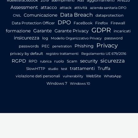
#deletefacebook
2019
aggiornamenti
Arezzo
adempimenti
AdS
Assessment
attacco
attack
attività
azienda sanitaria DPO
Data Breach
Comunicazione
dataprotection
CNIL
DPO
Data Protection Officer
FaceBook
Firefox
Firewall
GDPR
Garante
formazione
Garante Privacy
incaricati
insicurezza
log
password
Modello Organizzativo Privacy
Privacy
Phishing
passwords
PEC
penetration
privacy by default
registro trattamenti
Regolamento UE 679/2016
sicurezza
RGPD
security
RPD
ruolo
Scam
rubrica
trattamenti
Truffa
SlowHTTP
studio
test
violazione dati personali
WebSite
vulnerability
WhatsApp
Windows 7
Windows 10