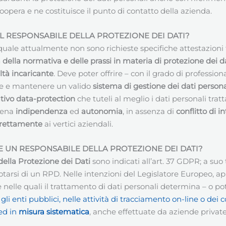
 coopera e ne costituisce il punto di contatto della azienda.
IL RESPONSABILE DELLA PROTEZIONE DEI DATI
?
quale attualmente non sono richieste specifiche attestazioni fo
ella normativa e delle prassi in materia di protezione dei da
ltà incaricante
. Deve poter offrire – con il grado di professi
are e mantenere un valido
sistema di gestione dei dati persona
tivo data-protection
che tuteli al meglio i dati personali tra
piena
indipendenza
ed
autonomia
, in assenza di
conflitto di in
direttamente
ai vertici aziendali.
 UN RESPONSABILE DELLA PROTEZIONE DEI DATI
?
ella Protezione dei Dati
sono indicati all’art. 37 GDPR; a s
tarsi di un RPD. Nelle intenzioni del Legislatore Europeo, app
 nelle quali il trattamento di dati personali determina – o 
i gli enti pubblici, nelle attività di tracciamento on-line o 
ed in
misura sistematica
, anche effettuate da aziende private