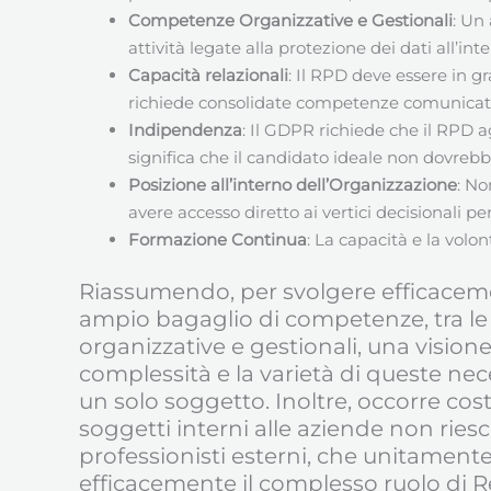
Competenze Organizzative e Gestionali
: Un
attività legate alla protezione dei dati all’in
Capacità relazionali
: Il RPD deve essere in g
richiede consolidate competenze comunicative 
Indipendenza
: Il GDPR richiede che il RPD 
significa che il candidato ideale non dovrebbe
Posizione all’interno dell’Organizzazione
: No
avere accesso diretto ai vertici decisionali pe
Formazione Continua
: La capacità e la volo
Riassumendo, per svolgere efficaceme
ampio bagaglio di competenze, tra le 
organizzative e gestionali, una vision
complessità e la varietà di queste nec
un solo soggetto. Inoltre, occorre co
soggetti interni alle aziende non ries
professionisti esterni, che unitament
efficacemente il complesso ruolo di R