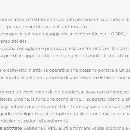
oni relative al trattamento dei dati personali. Il suo ruolo è
se – permane nel titolare del trattamento.
esponsabile del monitoraggio della conformità con il GDPR, i
ento dei dati.
D debba consigliare e promuovere la conformità con la norma
casi però è il soggetto che deve fungere da punto di contatto con
re coinvolto in attività operative che possano portare a un con
caricato di definire i processi di business che determinano le
tenere un certo grado di indipendenza, deve certamente colla
e risorse umane, la funzione compliance, il supporto clienti e a
tti degli interessati. Di recente il RPD interagisce anche con l
 grado di svolgere i suoi compiti in totale autonomia, senza ri
rticolari questioni di conformità.
re adottate
: Sebbene il RPD aiuti a formare valide politiche 