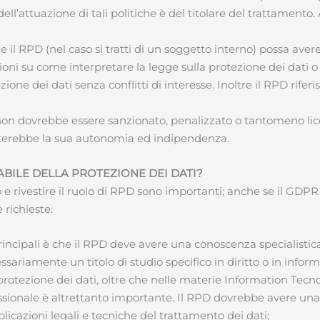
dell’attuazione di tali politiche è del titolare del trattamento.
il RPD (nel caso si tratti di un soggetto interno) possa avere
ioni su come interpretare la legge sulla protezione dei dati 
zione dei dati senza conflitti di interesse. Inoltre il RPD rife
 non dovrebbe essere sanzionato, penalizzato o tantomeno lic
terebbe la sua autonomia ed indipendenza.
BILE DELLA PROTEZIONE DEI DATI
?
rivestire il ruolo di RPD sono importanti; anche se il GDPR no
 richieste:
principali è che il RPD deve avere una conoscenza specialistica 
ssariamente un titolo di studio specifico in diritto o in inf
 protezione dei dati, oltre che nelle materie Information Tec
essionale è altrettanto importante. Il RPD dovrebbe avere un
plicazioni legali e tecniche del trattamento dei dati;