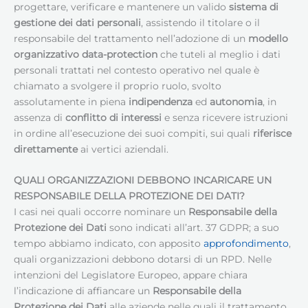
progettare, verificare e mantenere un valido
sistema di
gestione dei dati personali
, assistendo il titolare o il
responsabile del trattamento nell’adozione di un
modello
organizzativo data-protection
che tuteli al meglio i dati
personali trattati nel contesto operativo nel quale è
chiamato a svolgere il proprio ruolo, svolto
assolutamente in piena
indipendenza
ed
autonomia
, in
assenza di
conflitto di interessi
e senza ricevere istruzioni
in ordine all’esecuzione dei suoi compiti, sui quali
riferisce
direttamente
ai vertici aziendali.
QUALI ORGANIZZAZIONI DEBBONO INCARICARE UN
RESPONSABILE DELLA PROTEZIONE DEI DATI
?
I casi nei quali occorre nominare un
Responsabile della
Protezione dei Dati
sono indicati all’art. 37 GDPR; a suo
tempo abbiamo indicato, con apposito
approfondimento
,
quali organizzazioni debbono dotarsi di un RPD. Nelle
intenzioni del Legislatore Europeo, appare chiara
l’indicazione di affiancare un
Responsabile della
Protezione dei Dati
alle aziende nelle quali il trattamento