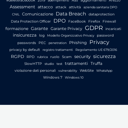
#deletefacebook
2019
aggiornamenti
Arezzo
adempimenti
AdS
Assessment
attacco
attack
attività
azienda sanitaria DPO
Data Breach
Comunicazione
dataprotection
CNIL
DPO
Data Protection Officer
FaceBook
Firefox
Firewall
GDPR
Garante
formazione
Garante Privacy
incaricati
insicurezza
log
password
Modello Organizzativo Privacy
Privacy
Phishing
passwords
PEC
penetration
privacy by default
registro trattamenti
Regolamento UE 679/2016
sicurezza
RGPD
security
RPD
ruolo
Scam
rubrica
trattamenti
Truffa
SlowHTTP
studio
test
violazione dati personali
WebSite
vulnerability
WhatsApp
Windows 7
Windows 10