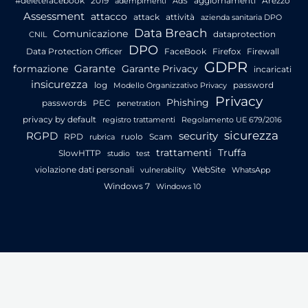
#deletefacebook
2019
aggiornamenti
Arezzo
adempimenti
AdS
Assessment
attacco
attack
attività
azienda sanitaria DPO
Data Breach
Comunicazione
dataprotection
CNIL
DPO
Data Protection Officer
FaceBook
Firefox
Firewall
GDPR
Garante
formazione
Garante Privacy
incaricati
insicurezza
log
password
Modello Organizzativo Privacy
Privacy
Phishing
passwords
PEC
penetration
privacy by default
registro trattamenti
Regolamento UE 679/2016
sicurezza
RGPD
security
RPD
ruolo
Scam
rubrica
trattamenti
Truffa
SlowHTTP
studio
test
violazione dati personali
WebSite
vulnerability
WhatsApp
Windows 7
Windows 10