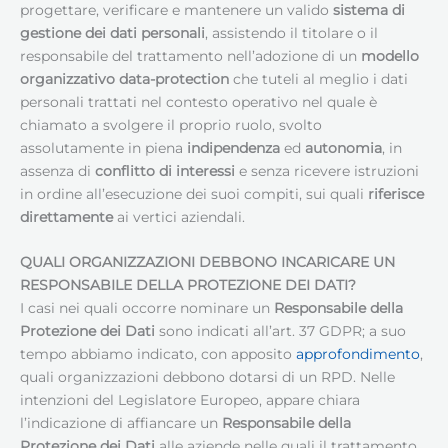
progettare, verificare e mantenere un valido
sistema di
gestione dei dati personali
, assistendo il titolare o il
responsabile del trattamento nell’adozione di un
modello
organizzativo data-protection
che tuteli al meglio i dati
personali trattati nel contesto operativo nel quale è
chiamato a svolgere il proprio ruolo, svolto
assolutamente in piena
indipendenza
ed
autonomia
, in
assenza di
conflitto di interessi
e senza ricevere istruzioni
in ordine all’esecuzione dei suoi compiti, sui quali
riferisce
direttamente
ai vertici aziendali.
QUALI ORGANIZZAZIONI DEBBONO INCARICARE UN
RESPONSABILE DELLA PROTEZIONE DEI DATI
?
I casi nei quali occorre nominare un
Responsabile della
Protezione dei Dati
sono indicati all’art. 37 GDPR; a suo
tempo abbiamo indicato, con apposito
approfondimento
,
quali organizzazioni debbono dotarsi di un RPD. Nelle
intenzioni del Legislatore Europeo, appare chiara
l’indicazione di affiancare un
Responsabile della
Protezione dei Dati
alle aziende nelle quali il trattamento