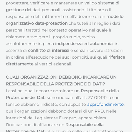
progettare, verificare e mantenere un valido
sistema di
gestione dei dati personali
, assistendo il titolare o il
responsabile del trattamento nell’adozione di un
modello
organizzativo data-protection
che tuteli al meglio i dati
personali trattati nel contesto operativo nel quale è
chiamato a svolgere il proprio ruolo, svolto
assolutamente in piena
indipendenza
ed
autonomia
, in
assenza di
conflitto di interessi
e senza ricevere istruzioni
in ordine all’esecuzione dei suoi compiti, sui quali
riferisce
direttamente
ai vertici aziendali.
QUALI ORGANIZZAZIONI DEBBONO INCARICARE UN
RESPONSABILE DELLA PROTEZIONE DEI DATI
?
I casi nei quali occorre nominare un
Responsabile della
Protezione dei Dati
sono indicati all’art. 37 GDPR; a suo
tempo abbiamo indicato, con apposito
approfondimento
,
quali organizzazioni debbono dotarsi di un RPD. Nelle
intenzioni del Legislatore Europeo, appare chiara
l’indicazione di affiancare un
Responsabile della
Protezione dei Dati
alle aziende nelle quali il trattamento