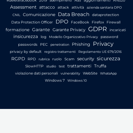
#deletefacebook
2019
aggiornamenti
Arezzo
adempimenti
AdS
Assessment
attacco
attack
attività
azienda sanitaria DPO
Data Breach
Comunicazione
dataprotection
CNIL
DPO
Data Protection Officer
FaceBook
Firefox
Firewall
GDPR
Garante
formazione
Garante Privacy
incaricati
insicurezza
log
password
Modello Organizzativo Privacy
Privacy
Phishing
passwords
PEC
penetration
privacy by default
registro trattamenti
Regolamento UE 679/2016
sicurezza
RGPD
security
RPD
ruolo
Scam
rubrica
trattamenti
Truffa
SlowHTTP
studio
test
violazione dati personali
WebSite
vulnerability
WhatsApp
Windows 7
Windows 10