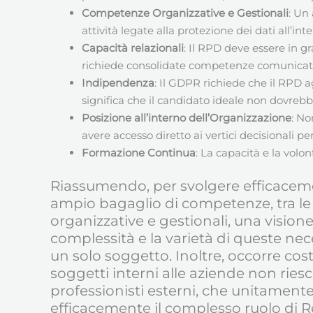
Competenze Organizzative e Gestionali
: Un
attività legate alla protezione dei dati all’in
Capacità relazionali
: Il RPD deve essere in g
richiede consolidate competenze comunicative 
Indipendenza
: Il GDPR richiede che il RPD 
significa che il candidato ideale non dovrebbe
Posizione all’interno dell’Organizzazione
: No
avere accesso diretto ai vertici decisionali pe
Formazione Continua
: La capacità e la volo
Riassumendo, per svolgere efficaceme
ampio bagaglio di competenze, tra le 
organizzative e gestionali, una vision
complessità e la varietà di queste nec
un solo soggetto. Inoltre, occorre co
soggetti interni alle aziende non ries
professionisti esterni, che unitament
efficacemente il complesso ruolo di R