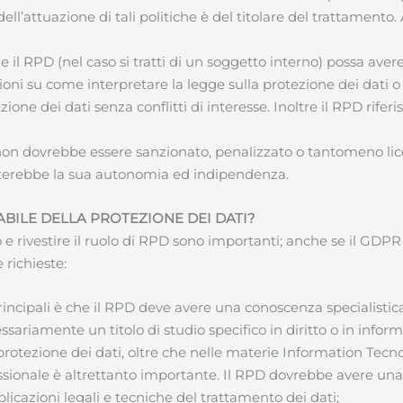
dell’attuazione di tali politiche è del titolare del trattamento.
il RPD (nel caso si tratti di un soggetto interno) possa avere
ioni su come interpretare la legge sulla protezione dei dati 
zione dei dati senza conflitti di interesse. Inoltre il RPD rife
 non dovrebbe essere sanzionato, penalizzato o tantomeno lic
terebbe la sua autonomia ed indipendenza.
BILE DELLA PROTEZIONE DEI DATI
?
rivestire il ruolo di RPD sono importanti; anche se il GDPR no
 richieste:
principali è che il RPD deve avere una conoscenza specialistica 
ssariamente un titolo di studio specifico in diritto o in inf
 protezione dei dati, oltre che nelle materie Information Tec
essionale è altrettanto importante. Il RPD dovrebbe avere un
plicazioni legali e tecniche del trattamento dei dati;