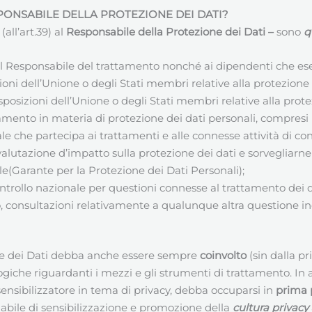
PONSABILE DELLA PROTEZIONE DEI DATI
?
all’art.39) al
Responsabile della Protezione dei Dati
–
sono
q
 al Responsabile del trattamento nonché ai dipendenti che es
oni dell’Unione o degli Stati membri relative alla protezione 
sposizioni dell’Unione o degli Stati membri relative alla prote
mento in materia di protezione dei dati personali, compresi l’
e che partecipa ai trattamenti e alle connesse attività di con
 valutazione d’impatto sulla protezione dei dati e sorvegliarne 
le(Garante per la Protezione dei Dati Personali);
ontrollo nazionale per questioni connesse al trattamento dei d
aso, consultazioni relativamente a qualunque altra questione i
ne dei Dati debba anche essere sempre
coinvolto
(sin dalla pr
ogiche riguardanti i mezzi e gli strumenti di trattamento. In 
ensibilizzatore in tema di privacy, debba occuparsi in
prima 
abile di sensibilizzazione e promozione della
cultura privacy