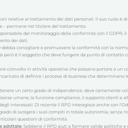
oni relative al trattamento dei dati personali. Il suo ruolo è
se – permane nel titolare del trattamento.
esponsabile del monitoraggio della conformità con il GDPR, i
ento dei dati.
D debba consigliare e promuovere la conformità con la norma
casi però è il soggetto che deve fungere da punto di contatto con
re coinvolto in attività operative che possano portare a un con
caricato di definire i processi di business che determinano le
tenere un certo grado di indipendenza, deve certamente colla
e risorse umane, la funzione compliance, il supporto clienti e a
tti degli interessati. Di recente il RPD interagisce anche con l
 grado di svolgere i suoi compiti in totale autonomia, senza ri
rticolari questioni di conformità.
re adottate
: Sebbene il RPD aiuti a formare valide politiche 