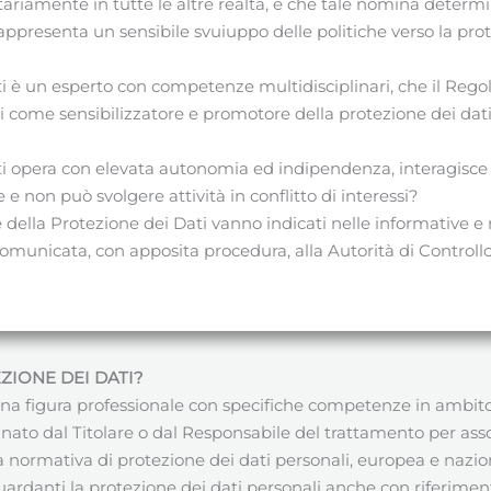
ariamente in tutte le altre realtà, e che tale nomina determ
appresenta un sensibile svuiuppo delle politiche verso la pro
ati è un esperto con competenze multidisciplinari, che il Re
i come sensibilizzatore e promotore della protezione dei dat
ati opera con elevata autonomia ed indipendenza, interagisce
e non può svolgere attività in conflitto di interessi?
 della Protezione dei Dati vanno indicati nelle informative e 
omunicata, con apposita procedura, alla Autorità di Controll
ZIONE DEI DATI
?
na figura professionale con specifiche competenze in ambito i
signato dal Titolare o dal Responsabile del trattamento per ass
a normativa di protezione dei dati personali, europea e nazio
ardanti la protezione dei dati personali anche con riferimento