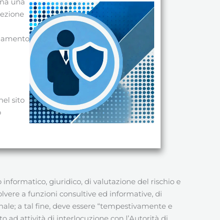
ina una
tezione
golamento
i
nel sito
o
nformatico, giuridico, di valutazione del rischio e
olvere a funzioni consultive ed informative, di
nale; a tal fine, deve essere “tempestivamente e
 ad attività di interlocuzione con l’Autorità di