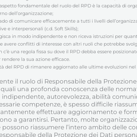
 aspetto fondamentale del ruolo del RPD è la capacità di orga
terno dell’organizzazione;
rado di comunicare efficacemente a tutti i livelli dell’organiz
e interpersonali (c.d. Soft Skills);
agisca in modo indipendente e non riceva istruzioni per quant
 avere conflitti di interesse con altri ruoli che potrebbe svolg
n c’è una regola fissa su dove il RPD debba essere posizionat
r rendere la sua azione efficace.
ntà del RPD di rimanere aggiornato alle ultime evoluzioni nel
nte il ruolo di Responsabile della Protezion
quali una profonda conoscenza delle normativ
e indipendente, autorevolezza, abilità comunic
essarie competenze, è spesso difficile riassum
stantemente effettuare aggiornamento e formaz
cono a garantirsi. Pertanto, molte organizzazi
e possono riassumere l’intero ambito delle c
esponsabile della Protezione dei Dati persona