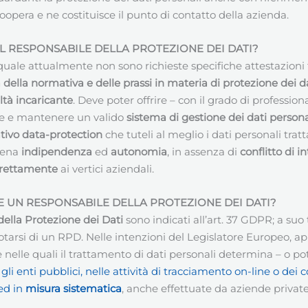
 coopera e ne costituisce il punto di contatto della azienda.
IL RESPONSABILE DELLA PROTEZIONE DEI DATI
?
quale attualmente non sono richieste specifiche attestazioni fo
ella normativa e delle prassi in materia di protezione dei da
ltà incaricante
. Deve poter offrire – con il grado di professi
are e mantenere un valido
sistema di gestione dei dati persona
tivo data-protection
che tuteli al meglio i dati personali tra
piena
indipendenza
ed
autonomia
, in assenza di
conflitto di in
direttamente
ai vertici aziendali.
 UN RESPONSABILE DELLA PROTEZIONE DEI DATI
?
ella Protezione dei Dati
sono indicati all’art. 37 GDPR; a s
tarsi di un RPD. Nelle intenzioni del Legislatore Europeo, app
 nelle quali il trattamento di dati personali determina – o 
i gli enti pubblici, nelle attività di tracciamento on-line o 
ed in
misura sistematica
, anche effettuate da aziende private