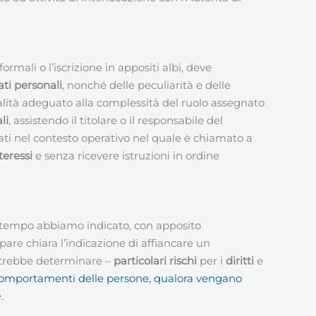
rmali o l’iscrizione in appositi albi, deve
ti personali
, nonché delle peculiarità e delle
onalità adeguato alla complessità del ruolo assegnato
li
, assistendo il titolare o il responsabile del
ttati nel contesto operativo nel quale è chiamato a
teressi
e senza ricevere istruzioni in ordine
uo tempo abbiamo indicato, con apposito
are chiara l’indicazione di affiancare un
potrebbe determinare –
particolari rischi
per i
diritti
e
dei comportamenti delle persone, qualora vengano
.