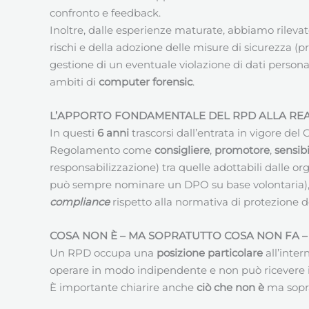
confronto e feedback.
Inoltre, dalle esperienze maturate, abbiamo rilevat
rischi e della adozione delle misure di sicurezza 
gestione di un eventuale violazione di dati persona
ambiti di
computer forensic
.
L’APPORTO FONDAMENTALE DEL RPD ALLA REAL
In questi
6 anni
trascorsi dall’entrata in vigore de
Regolamento come
consigliere
,
promotore
,
sensibi
responsabilizzazione) tra quelle adottabili dalle or
può sempre nominare un DPO su base volontaria)
compliance
rispetto alla normativa di protezione de
COSA NON È – MA SOPRATUTTO COSA NON FA –
Un RPD occupa una
posizione particolare
all’inter
operare in modo indipendente e non può ricevere ist
È importante chiarire anche
ciò che non è
ma sopr