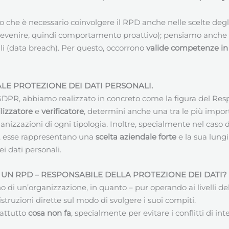
o che è necessario coinvolgere il RPD anche nelle scelte degl
(prevenire, quindi comportamento proattivo); pensiamo anche 
li (data breach). Per questo, occorrono
valide competenze in 
E PROTEZIONE DEI DATI PERSONALI.
l GDPR, abbiamo realizzato in concreto come la figura del Resp
lizzatore
e
verificatore
, determini anche una tra le più impor
ganizzazioni di ogni tipologia. Inoltre, specialmente nel caso 
, esse rappresentano una
scelta aziendale forte
e la sua lungi
i dati personali.
 UN RPD –
RESPONSABILE DELLA PROTEZIONE DEI DATI
?
no di un’organizzazione, in quanto – pur operando ai livelli 
ruzioni dirette sul modo di svolgere i suoi compiti.
attutto
cosa non fa
, specialmente per evitare i conflitti di int