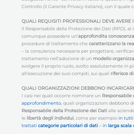
Controllo (il Garante Privacy italiano), con il quale
QUALI REQUISITI PROFESSIONALI DEVE AVERE 
Il Responsabile della Protezione dei Dati (RPD), al 
comunque possedere un’
approfondita conoscenza d
procedure di trattamento che
caratterizzano la rea
– la consulenza necessaria per progettare, verific
trattamento nell’adozione di un
modello organizza
svolgere il proprio ruolo, svolto assolutamente in 
all’esecuzione dei suoi compiti, sui quali
riferisce 
QUALI ORGANIZZAZIONI DEBBONO INCARICARE
I casi nei quali occorre nominare un
Responsabile d
approfondimento
, quali organizzazioni debbono do
Responsabile della Protezione dei Dati
alle aziende
le
libertà degli individui
, come per esempio
in tutt
trattati
categorie particolari di dati
– in
larga scala