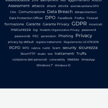
#deletefacebook
2019
aggiornamenti
Arezzo
adempimenti
AdS
Assessment
attacco
attack
attività
azienda sanitaria DPO
Data Breach
Comunicazione
dataprotection
CNIL
DPO
Data Protection Officer
FaceBook
Firefox
Firewall
GDPR
Garante
formazione
Garante Privacy
incaricati
insicurezza
log
password
Modello Organizzativo Privacy
Privacy
Phishing
passwords
PEC
penetration
privacy by default
registro trattamenti
Regolamento UE 679/2016
sicurezza
RGPD
security
RPD
ruolo
Scam
rubrica
trattamenti
Truffa
SlowHTTP
studio
test
violazione dati personali
WebSite
vulnerability
WhatsApp
Windows 7
Windows 10