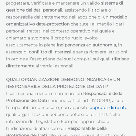
progettare, verificare e mantenere un valido
sistema di
gestione dei dati personali
, assistendo il titolare o il
responsabile del trattamento nell’adozione di un
modello
organizzativo data-protection
che tuteli al meglio i dati
personali trattati nel contesto operativo nel quale è
chiamato a svolgere il proprio ruolo, svolto
assolutamente in piena
indipendenza
ed
autonomia
, in
assenza di
conflitto di interessi
e senza ricevere istruzioni
in ordine all’esecuzione dei suoi compiti, sui quali
riferisce
direttamente
ai vertici aziendali.
QUALI ORGANIZZAZIONI DEBBONO INCARICARE UN
RESPONSABILE DELLA PROTEZIONE DEI DATI
?
I casi nei quali occorre nominare un
Responsabile della
Protezione dei Dati
sono indicati all’art. 37 GDPR; a suo
tempo abbiamo indicato, con apposito
approfondimento
,
quali organizzazioni debbono dotarsi di un RPD. Nelle
intenzioni del Legislatore Europeo, appare chiara
l’indicazione di affiancare un
Responsabile della
Protezione dei Dati
alle aziende nelle quali il trattamento