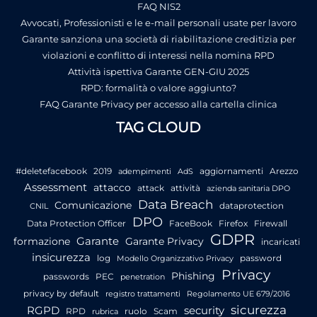
FAQ NIS2
Avvocati, Professionisti e le e-mail personali usate per lavoro
Garante sanziona una società di riabilitazione creditizia per
violazioni e conflitto di interessi nella nomina RPD
Attività ispettiva Garante GEN-GIU 2025
RPD: formalità o valore aggiunto?
FAQ Garante Privacy per accesso alla cartella clinica
TAG CLOUD
#deletefacebook
2019
aggiornamenti
Arezzo
adempimenti
AdS
Assessment
attacco
attack
attività
azienda sanitaria DPO
Data Breach
Comunicazione
dataprotection
CNIL
DPO
Data Protection Officer
FaceBook
Firefox
Firewall
GDPR
Garante
formazione
Garante Privacy
incaricati
insicurezza
log
password
Modello Organizzativo Privacy
Privacy
Phishing
passwords
PEC
penetration
privacy by default
registro trattamenti
Regolamento UE 679/2016
sicurezza
RGPD
security
RPD
ruolo
Scam
rubrica