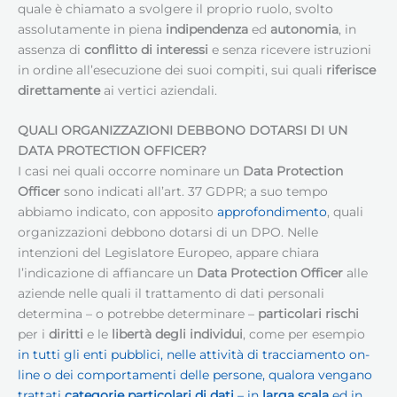
quale è chiamato a svolgere il proprio ruolo, svolto
assolutamente in piena
indipendenza
ed
autonomia
, in
assenza di
conflitto di interessi
e senza ricevere istruzioni
in ordine all’esecuzione dei suoi compiti, sui quali
riferisce
direttamente
ai vertici aziendali.
QUALI ORGANIZZAZIONI DEBBONO DOTARSI DI UN
DATA PROTECTION OFFICER?
I casi nei quali occorre nominare un
Data Protection
Officer
sono indicati all’art. 37 GDPR; a suo tempo
abbiamo indicato, con apposito
approfondimento
, quali
organizzazioni debbono dotarsi di un DPO. Nelle
intenzioni del Legislatore Europeo, appare chiara
l’indicazione di affiancare un
Data Protection Officer
alle
aziende nelle quali il trattamento di dati personali
determina – o potrebbe determinare –
particolari rischi
per i
diritti
e le
libertà degli individui
, come per esempio
in tutti gli enti pubblici, nelle attività di tracciamento on-
line o dei comportamenti delle persone, qualora vengano
trattati
categorie particolari di dati
– in
larga scala
ed in