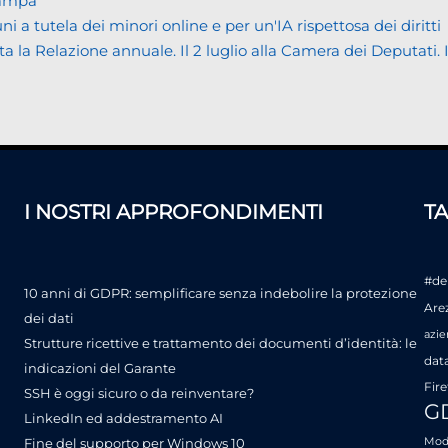
tampa
tutela dei minori online e per un'IA rispettosa dei diritti
Relazione annuale. Il 2 luglio alla Camera dei Deputati. Il bi
I NOSTRI APPROFONDIMENTI
T
#de
10 anni di GDPR: semplificare senza indebolire la protezione
Are
dei dati
azie
Strutture ricettive e trattamento dei documenti d’identità: le
dat
indicazioni del Garante
Fire
SSH è oggi sicuro o da reinventare?
G
LinkedIn ed addestramento AI
Fine del supporto per Windows 10
Mode