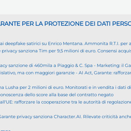
GARANTE
PER LA PROTEZIONE DEI DATI PERS
eepfake satirici su Enrico Mentana. Ammonita R.T.I. per alcu
cy sanziona Tim per 9,5 milioni di euro. Consensi acquisiti i
cy sanzione di 460mila a Piaggio & C. Spa - Marketing: il 
islativo, ma con maggiori garanzie - AI Act, Garante: rafforzare
usha per 2 milioni di euro. Monitorati e in vendita i dati 
noscenza dello score alla base del contratto negato
UE: rafforzare la cooperazione tra le autorità di regolazione
ante privacy sanziona Character.AI. Rilevate criticità anche n