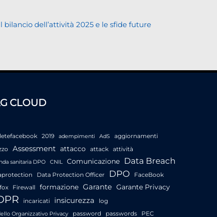
lancio dell’attività 2025 e le sfide future
AG CLOUD
letefacebook
2019
aggiornamenti
adempimenti
AdS
Assessment
attacco
zzo
attack
attività
Data Breach
Comunicazione
nda sanitaria DPO
CNIL
DPO
aprotection
Data Protection Officer
FaceBook
Garante
formazione
Garante Privacy
fox
Firewall
DPR
insicurezza
incaricati
log
password
passwords
PEC
llo Organizzativo Privacy