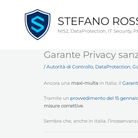
Vai
al
STEFANO ROS
contenuto
NIS2, DataProtection, IT Security, 
Garante Privacy san
/
Autorità di Controllo
,
DataProtection
,
Ga
Ancora una
maxi-multa
in Italia; il
Garant
Tramite un
provvedimento del 15 gennai
misure correttive
.
Sembra che, anche in Italia, l’inosservanz