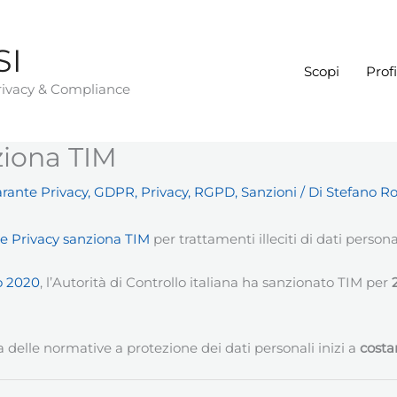
SI
Scopi
Profi
Privacy & Compliance
ziona TIM
rante Privacy
,
GDPR
,
Privacy
,
RGPD
,
Sanzioni
/ Di
Stefano Ro
e Privacy sanziona TIM
per trattamenti illeciti di dati persona
o 2020
, l’Autorità di Controllo italiana ha sanzionato TIM per
a delle normative a protezione dei dati personali inizi a
costa