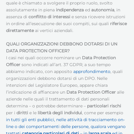
quale è chiamato a svolgere il proprio ruolo, svolto
assolutamente in piena
indipendenza
ed
autonomia
, in
assenza di
conflitto di interessi
e senza ricevere istruzioni
in ordine all’esecuzione dei suoi compiti, sui quali
riferisce
direttamente
ai vertici aziendali.
QUALI ORGANIZZAZIONI DEBBONO DOTARSI DI UN
DATA PROTECTION OFFICER?
I casi nei quali occorre nominare un
Data Protection
Officer
sono indicati all’art. 37 GDPR; a suo tempo
abbiamo indicato, con apposito
approfondimento
, quali
organizzazioni debbono dotarsi di un DPO. Nelle
intenzioni del Legislatore Europeo, appare chiara
l’indicazione di affiancare un
Data Protection Officer
alle
aziende nelle quali il trattamento di dati personali
determina – o potrebbe determinare –
particolari rischi
per i
diritti
e le
libertà degli individui
, come per esempio
in tutti gli enti pubblici, nelle attività di tracciamento on-
line o dei comportamenti delle persone, qualora vengano
trattati
categorie particolari di dati
– in
larga scala
ed in