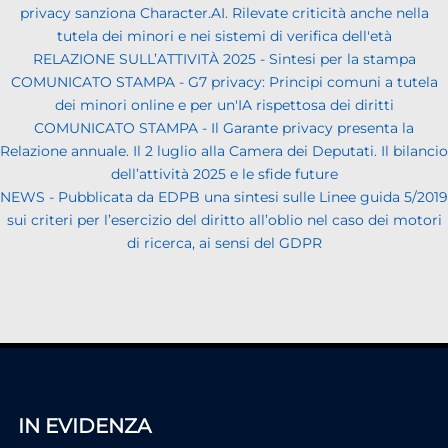
privacy sanziona Character.AI. Rilevate criticità anche nella
tutela dei minori e nei sistemi di verifica dell'età
RELAZIONE SULL’ATTIVITÀ 2025 - Sintesi per la stampa
COMUNICATO STAMPA - G7 privacy: Principi comuni a tutela
dei minori online e per un'IA rispettosa dei diritti
COMUNICATO STAMPA - Il Garante privacy presenta la
Relazione annuale. Il 2 luglio alla Camera dei Deputati. Il bilancio
dell’attività 2025 e le sfide future
NEWS - Pubblicata da EDPB una sintesi sulle Linee guida 5/2019
sui criteri per l’esercizio del diritto all’oblio nel caso dei motori
di ricerca, ai sensi del GDPR
IN EVIDENZA