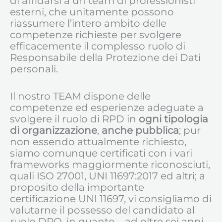
di affidarsi a un team di professionisti
esterni, che unitamente possono
riassumere l’intero ambito delle
competenze richieste per svolgere
efficacemente il complesso ruolo di
Responsabile della Protezione dei Dati
personali.
Il nostro TEAM dispone delle
competenze ed esperienze adeguate a
svolgere il ruolo di RPD in
ogni tipologia
di organizzazione
,
anche pubblica
; pur
non essendo attualmente richiesto,
siamo comunque certificati con i vari
frameworks maggiormente riconosciuti,
quali ISO 27001, UNI 11697:2017 ed altri; a
proposito della importante
certificazione UNI 11697, vi consigliamo di
valutarne il possesso del candidato al
ruolo DPO, in quanto – ad oltre sei anni