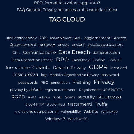
RPD: formalità o valore aggiunto?
FAQ Garante Privacy per accesso alla cartella clinica
TAG CLOUD
#deletefacebook
2019
aggiornamenti
Arezzo
adempimenti
AdS
Assessment
attacco
attack
attività
azienda sanitaria DPO
Data Breach
Comunicazione
dataprotection
CNIL
DPO
Data Protection Officer
FaceBook
Firefox
Firewall
GDPR
Garante
formazione
Garante Privacy
incaricati
insicurezza
log
password
Modello Organizzativo Privacy
Privacy
Phishing
passwords
PEC
penetration
privacy by default
registro trattamenti
Regolamento UE 679/2016
sicurezza
RGPD
security
RPD
ruolo
Scam
rubrica
trattamenti
Truffa
SlowHTTP
studio
test
violazione dati personali
WebSite
vulnerability
WhatsApp
Windows 7
Windows 10