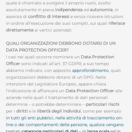
quale è chiamato a svolgere il proprio ruolo, svolto
assolutamente in piena
indipendenza
ed
autonomia
, in
assenza di
conflitto di interessi
e senza ricevere istruzioni
in ordine all’esecuzione dei suoi compiti, sui quali
riferisce
direttamente
ai vertici aziendali.
QUALI ORGANIZZAZIONI DEBBONO DOTARSI DI UN
DATA PROTECTION OFFICER?
I casi nei quali occorre nominare un
Data Protection
Officer
sono indicati all’art. 37 GDPR; a suo tempo
abbiamo indicato, con apposito
approfondimento
, quali
organizzazioni debbono dotarsi di un DPO. Nelle
intenzioni del Legislatore Europeo, appare chiara
l’indicazione di affiancare un
Data Protection Officer
alle
aziende nelle quali il trattamento di dati personali
determina – o potrebbe determinare –
particolari rischi
per i
diritti
e le
libertà degli individui
, come per esempio
in tutti gli enti pubblici, nelle attività di tracciamento on-
line o dei comportamenti delle persone, qualora vengano
trattati
categorie particolari di dati
– in
larga scala
ed in