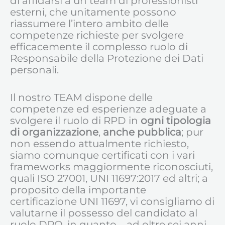
di affidarsi a un team di professionisti
esterni, che unitamente possono
riassumere l’intero ambito delle
competenze richieste per svolgere
efficacemente il complesso ruolo di
Responsabile della Protezione dei Dati
personali.
Il nostro TEAM dispone delle
competenze ed esperienze adeguate a
svolgere il ruolo di RPD in
ogni tipologia
di organizzazione
,
anche pubblica
; pur
non essendo attualmente richiesto,
siamo comunque certificati con i vari
frameworks maggiormente riconosciuti,
quali ISO 27001, UNI 11697:2017 ed altri; a
proposito della importante
certificazione UNI 11697, vi consigliamo di
valutarne il possesso del candidato al
ruolo DPO, in quanto – ad oltre sei anni