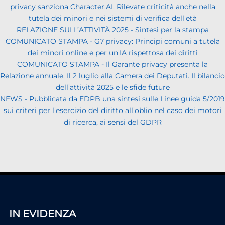
privacy sanziona Character.AI. Rilevate criticità anche nella
tutela dei minori e nei sistemi di verifica dell'età
RELAZIONE SULL’ATTIVITÀ 2025 - Sintesi per la stampa
COMUNICATO STAMPA - G7 privacy: Principi comuni a tutela
dei minori online e per un'IA rispettosa dei diritti
COMUNICATO STAMPA - Il Garante privacy presenta la
Relazione annuale. Il 2 luglio alla Camera dei Deputati. Il bilancio
dell’attività 2025 e le sfide future
NEWS - Pubblicata da EDPB una sintesi sulle Linee guida 5/2019
sui criteri per l’esercizio del diritto all’oblio nel caso dei motori
di ricerca, ai sensi del GDPR
IN EVIDENZA