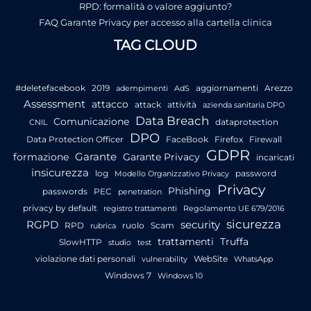
RPD: formalità o valore aggiunto?
FAQ Garante Privacy per accesso alla cartella clinica
TAG CLOUD
#deletefacebook
2019
aggiornamenti
Arezzo
adempimenti
AdS
Assessment
attacco
attack
attività
azienda sanitaria DPO
Data Breach
Comunicazione
dataprotection
CNIL
DPO
Data Protection Officer
FaceBook
Firefox
Firewall
GDPR
Garante
formazione
Garante Privacy
incaricati
insicurezza
log
password
Modello Organizzativo Privacy
Privacy
Phishing
passwords
PEC
penetration
privacy by default
registro trattamenti
Regolamento UE 679/2016
sicurezza
RGPD
security
RPD
ruolo
Scam
rubrica
trattamenti
Truffa
SlowHTTP
studio
test
violazione dati personali
WebSite
vulnerability
WhatsApp
Windows 7
Windows 10