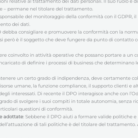
oni relative al trattamento dei dati personali. Il suo ruolo è
se – permane nel titolare del trattamento.
esponsabile del monitoraggio della conformità con il GDPR, i
ento dei dati.
O debba consigliare e promuovere la conformità con la norma
casi però è il soggetto che deve fungere da punto di contatto con
re coinvolto in attività operative che possano portare a un con
caricato di definire i processi di business che determinano le
tenere un certo grado di indipendenza, deve certamente colla
e risorse umane, la funzione compliance, il supporto clienti e a
tti degli interessati. Di recente il DPO interagisce anche con 
 grado di svolgere i suoi compiti in totale autonomia, senza ri
rticolari questioni di conformità.
re adottate
: Sebbene il DPO aiuti a formare valide politiche 
dell’attuazione di tali politiche è del titolare del trattamento.