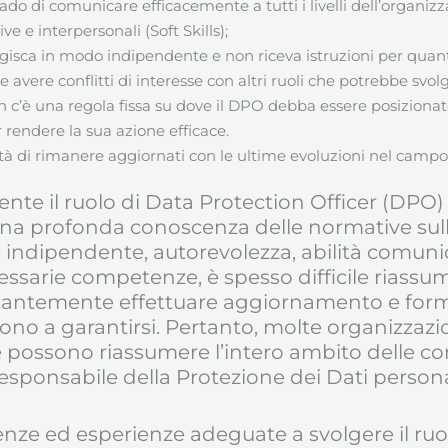
rado di comunicare efficacemente a tutti i livelli dell’organiz
e interpersonali (Soft Skills);
agisca in modo indipendente e non riceva istruzioni per quant
 avere conflitti di interesse con altri ruoli che potrebbe svolg
n c’è una regola fissa su dove il DPO debba essere posizionat
r rendere la sua azione efficace.
ntà di rimanere aggiornati con le ultime evoluzioni nel campo 
nte il ruolo di Data Protection Officer (DP
una profonda conoscenza delle normative sull
e indipendente, autorevolezza, abilità comunic
essarie competenze, è spesso difficile riassum
stantemente effettuare aggiornamento e formaz
cono a garantirsi. Pertanto, molte organizzazi
e possono riassumere l’intero ambito delle c
esponsabile della Protezione dei Dati persona
nze ed esperienze adeguate a svolgere il ru