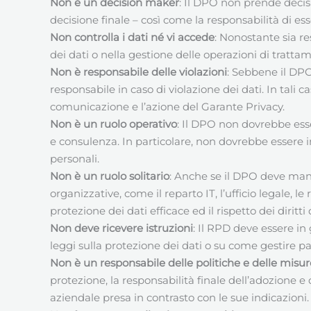
Non è un decision maker
: Il DPO non prende decisi
decisione finale – così come la responsabilità di es
Non controlla i dati né vi accede
: Nonostante sia r
dei dati o nella gestione delle operazioni di trattam
Non è responsabile delle violazioni
: Sebbene il DP
responsabile in caso di violazione dei dati. In tali 
comunicazione e l’azione del Garante Privacy.
Non è un ruolo operativo
: Il DPO non dovrebbe esse
e consulenza. In particolare, non dovrebbe essere in
personali.
Non è un ruolo solitario
: Anche se il DPO deve man
organizzative, come il reparto IT, l’ufficio legale, l
protezione dei dati efficace ed il rispetto dei diri
Non deve ricevere istruzioni
: Il RPD deve essere in
leggi sulla protezione dei dati o su come gestire pa
Non è un responsabile delle politiche e delle misu
protezione, la responsabilità finale dell’adozione e 
aziendale presa in contrasto con le sue indicazioni.