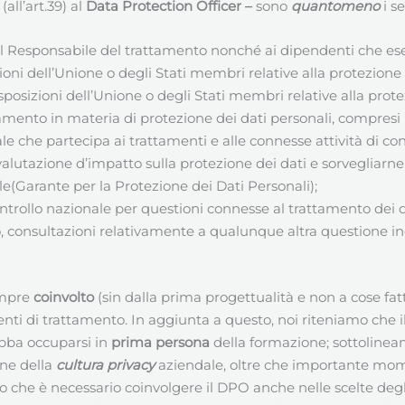
all’art.39) al
Data Protection Officer
–
sono
quantomeno
i s
 al Responsabile del trattamento nonché ai dipendenti che es
oni dell’Unione o degli Stati membri relative alla protezione 
sposizioni dell’Unione o degli Stati membri relative alla prote
mento in materia di protezione dei dati personali, compresi l’
e che partecipa ai trattamenti e alle connesse attività di con
 valutazione d’impatto sulla protezione dei dati e sorvegliarne 
le(Garante per la Protezione dei Dati Personali);
ontrollo nazionale per questioni connesse al trattamento dei d
aso, consultazioni relativamente a qualunque altra questione i
empre
coinvolto
(sin dalla prima progettualità e non a cose fat
enti di trattamento. In aggiunta a questo, noi riteniamo che 
ebba occuparsi in
prima persona
della formazione; sottolinea
one della
cultura privacy
aziendale, oltre che importante mom
o che è necessario coinvolgere il DPO anche nelle scelte degl