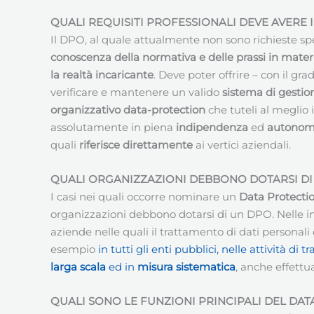
QUALI REQUISITI PROFESSIONALI DEVE AVERE 
Il DPO, al quale attualmente non sono richieste spe
conoscenza della normativa e delle prassi in materi
la realtà incaricante
. Deve poter offrire – con il g
verificare e mantenere un valido
sistema di gestion
organizzativo data-protection
che tuteli al meglio i
assolutamente in piena
indipendenza
ed
autonom
quali
riferisce direttamente
ai vertici aziendali.
QUALI ORGANIZZAZIONI DEBBONO DOTARSI DI
I casi nei quali occorre nominare un
Data Protectio
organizzazioni debbono dotarsi di un DPO. Nelle in
aziende nelle quali il trattamento di dati persona
esempio
in tutti gli enti pubblici, nelle attività 
larga scala
ed in
misura sistematica
, anche effettu
QUALI SONO LE FUNZIONI PRINCIPALI DEL DA