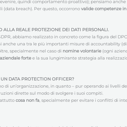
(prevenire, quindi comportamento proattivo); pensiamo anche 
li (data breach). Per questo, occorrono
valide competenze in 
ALLA REALE PROTEZIONE DEI DATI PERSONALI.
el GDPR, abbiamo realizzato in concreto come la figura del 
i anche una tra le più importanti misure di accountability (d
noltre, specialmente nel caso di
nomine volontarie
(ogni azien
 aziendale forte
e la sua lungimirante strategia alla realizzaz
– UN
DATA PROTECTION OFFICER
?
rno di un’organizzazione, in quanto – pur operando ai livelli
zioni dirette sul modo di svolgere i suoi compiti.
attutto
cosa non fa
, specialmente per evitare i conflitti di int