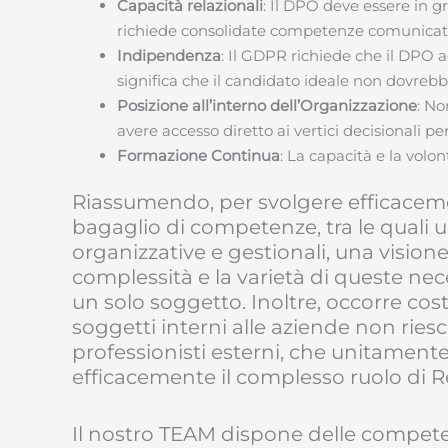
Capacità relazionali
: Il DPO deve essere in g
richiede consolidate competenze comunicative 
Indipendenza
: Il GDPR richiede che il DPO 
significa che il candidato ideale non dovrebbe
Posizione all’interno dell’Organizzazione
: No
avere accesso diretto ai vertici decisionali pe
Formazione Continua
: La capacità e la volo
Riassumendo, per svolgere efficaceme
bagaglio di competenze, tra le quali 
organizzative e gestionali, una vision
complessità e la varietà di queste nec
un solo soggetto. Inoltre, occorre co
soggetti interni alle aziende non ries
professionisti esterni, che unitament
efficacemente il complesso ruolo di R
Il nostro TEAM dispone delle compete