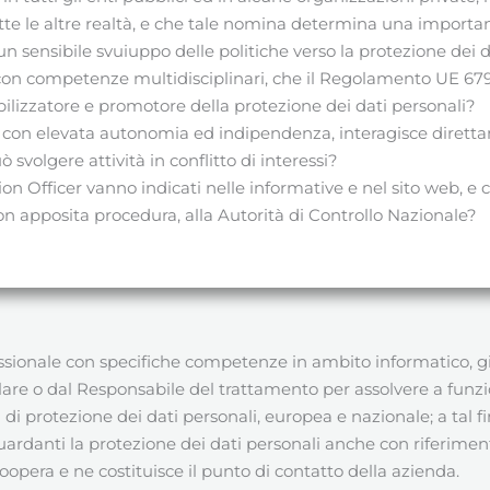
te le altre realtà, e che tale nomina determina una importa
n sensibile svuiuppo delle politiche verso la protezione dei 
o con competenze multidisciplinari, che il Regolamento UE 67
bilizzatore e promotore della protezione dei dati personali?
era con elevata autonomia ed indipendenza, interagisce diret
svolgere attività in conflitto di interessi?
ion Officer vanno indicati nelle informative e nel sito web, e 
 apposita procedura, alla Autorità di Controllo Nazionale?
sionale con specifiche competenze in ambito informatico, giuri
olare o dal Responsabile del trattamento per assolvere a funzi
 di protezione dei dati personali, europea e nazionale; a tal
ardanti la protezione dei dati personali anche con riferimento
 coopera e ne costituisce il punto di contatto della azienda.