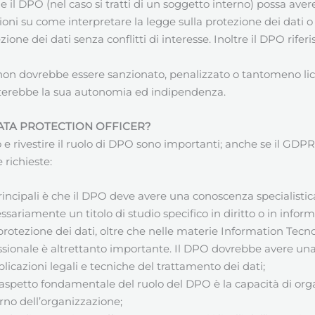
il DPO (nel caso si tratti di un soggetto interno) possa avere
ioni su come interpretare la legge sulla protezione dei dati 
zione dei dati senza conflitti di interesse. Inoltre il DPO rife
 non dovrebbe essere sanzionato, penalizzato o tantomeno lic
terebbe la sua autonomia ed indipendenza.
DATA PROTECTION OFFICER?
rivestire il ruolo di DPO sono importanti; anche se il GDPR no
 richieste:
principali è che il DPO deve avere una conoscenza specialistica 
ssariamente un titolo di studio specifico in diritto o in inf
 protezione dei dati, oltre che nelle materie Information Tec
essionale è altrettanto importante. Il DPO dovrebbe avere un
plicazioni legali e tecniche del trattamento dei dati;
 aspetto fondamentale del ruolo del DPO è la capacità di org
terno dell’organizzazione;