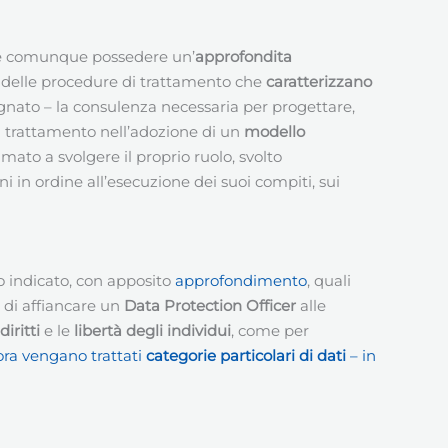
deve comunque possedere un’
approfondita
e delle procedure di trattamento che
caratterizzano
segnato – la consulenza necessaria per progettare,
del trattamento nell’adozione di un
modello
amato a svolgere il proprio ruolo, svolto
ni in ordine all’esecuzione dei suoi compiti, sui
o indicato, con apposito
approfondimento
, quali
 di affiancare un
Data Protection Officer
alle
diritti
e le
libertà degli individui
, come per
lora vengano trattati
categorie particolari di dati
– in