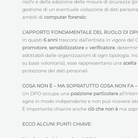
rischi e della adozione delle misure di sicurezza 
gestione di un eventuale violazione di dati persona
ambiti di
computer forensic
.
L’APPORTO FONDAMENTALE DEL RUOLO DI DPO 
In questi
6 anni
trascorsi dall’entrata in vigore d
promotore
,
sensibilizzatore
e
verificatore
, determin
adottabili dalle organizzazioni di ogni tipologia. I
su base volontaria), esse rappresentano una
scelta
protezione dei dati personali.
COSA NON È – MA SOPRATUTTO COSA NON FA 
Un DPO occupa una
posizione particolare
all’inte
agire in modo indipendente e non può ricevere istru
È importante chiarire anche
ciò che non è
ma sopr
ECCO ALCUNI PUNTI CHIAVE: