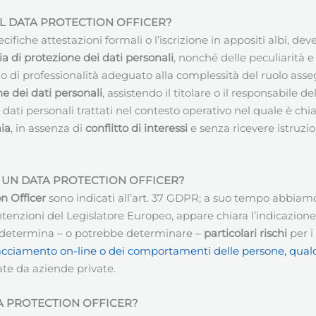
IL
DATA PROTECTION OFFICER
?
cifiche attestazioni formali o l’iscrizione in appositi albi, 
a di protezione dei dati personali
, nonché delle peculiarità 
rado di professionalità adeguato alla complessità del ruolo as
e dei dati personali
, assistendo il titolare o il responsabile 
 dati personali trattati nel contesto operativo nel quale è chi
ia
, in assenza di
conflitto di interessi
e senza ricevere istruzio
 UN DATA PROTECTION OFFICER?
n Officer
sono indicati all’art. 37 GDPR; a suo tempo abbiam
tenzioni del Legislatore Europeo, appare chiara l’indicazione
li determina – o potrebbe determinare –
particolari rischi
per i
di tracciamento on-line o dei comportamenti delle persone, qua
ate da aziende private.
TA PROTECTION OFFICER?