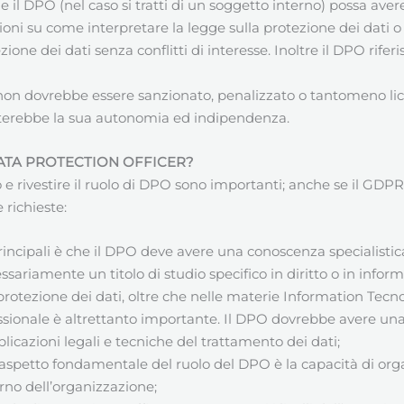
il DPO (nel caso si tratti di un soggetto interno) possa avere
ioni su come interpretare la legge sulla protezione dei dati 
zione dei dati senza conflitti di interesse. Inoltre il DPO rife
 non dovrebbe essere sanzionato, penalizzato o tantomeno lic
terebbe la sua autonomia ed indipendenza.
DATA PROTECTION OFFICER?
rivestire il ruolo di DPO sono importanti; anche se il GDPR no
 richieste:
principali è che il DPO deve avere una conoscenza specialistica 
ssariamente un titolo di studio specifico in diritto o in inf
 protezione dei dati, oltre che nelle materie Information Tec
essionale è altrettanto importante. Il DPO dovrebbe avere un
plicazioni legali e tecniche del trattamento dei dati;
 aspetto fondamentale del ruolo del DPO è la capacità di org
terno dell’organizzazione;