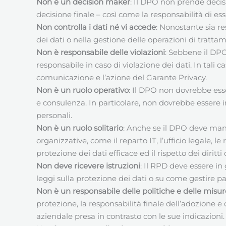
Non è un decision maker
: Il DPO non prende decisi
decisione finale – così come la responsabilità di es
Non controlla i dati né vi accede
: Nonostante sia r
dei dati o nella gestione delle operazioni di trattam
Non è responsabile delle violazioni
: Sebbene il DP
responsabile in caso di violazione dei dati. In tali 
comunicazione e l’azione del Garante Privacy.
Non è un ruolo operativo
: Il DPO non dovrebbe esse
e consulenza. In particolare, non dovrebbe essere in
personali.
Non è un ruolo solitario
: Anche se il DPO deve man
organizzative, come il reparto IT, l’ufficio legale, l
protezione dei dati efficace ed il rispetto dei diri
Non deve ricevere istruzioni
: Il RPD deve essere in
leggi sulla protezione dei dati o su come gestire pa
Non è un responsabile delle politiche e delle misu
protezione, la responsabilità finale dell’adozione e 
aziendale presa in contrasto con le sue indicazioni.