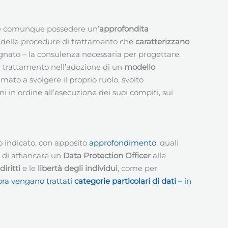
deve comunque possedere un’
approfondita
e delle procedure di trattamento che
caratterizzano
segnato – la consulenza necessaria per progettare,
del trattamento nell’adozione di un
modello
amato a svolgere il proprio ruolo, svolto
ni in ordine all’esecuzione dei suoi compiti, sui
o indicato, con apposito
approfondimento
, quali
 di affiancare un
Data Protection Officer
alle
diritti
e le
libertà degli individui
, come per
lora vengano trattati
categorie particolari di dati
– in