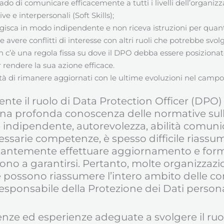
rado di comunicare efficacemente a tutti i livelli dell’organiz
e interpersonali (Soft Skills);
agisca in modo indipendente e non riceva istruzioni per quant
 avere conflitti di interesse con altri ruoli che potrebbe svolg
n c’è una regola fissa su dove il DPO debba essere posizionat
r rendere la sua azione efficace.
ntà di rimanere aggiornati con le ultime evoluzioni nel campo 
nte il ruolo di Data Protection Officer (DP
una profonda conoscenza delle normative sull
e indipendente, autorevolezza, abilità comunic
essarie competenze, è spesso difficile riassum
stantemente effettuare aggiornamento e formaz
cono a garantirsi. Pertanto, molte organizzazi
e possono riassumere l’intero ambito delle c
esponsabile della Protezione dei Dati persona
nze ed esperienze adeguate a svolgere il ru