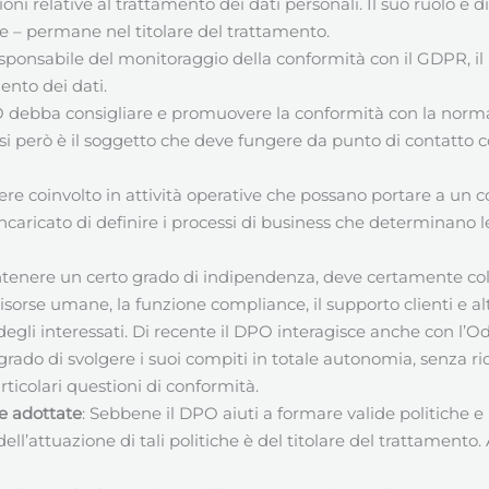
oni relative al trattamento dei dati personali. Il suo ruolo è
se – permane nel titolare del trattamento.
esponsabile del monitoraggio della conformità con il GDPR, i
ento dei dati.
O debba consigliare e promuovere la conformità con la norma
casi però è il soggetto che deve fungere da punto di contatto con
re coinvolto in attività operative che possano portare a un con
caricato di definire i processi di business che determinano le
tenere un certo grado di indipendenza, deve certamente colla
e risorse umane, la funzione compliance, il supporto clienti e a
tti degli interessati. Di recente il DPO interagisce anche con 
 grado di svolgere i suoi compiti in totale autonomia, senza ri
rticolari questioni di conformità.
re adottate
: Sebbene il DPO aiuti a formare valide politiche 
dell’attuazione di tali politiche è del titolare del trattamento.