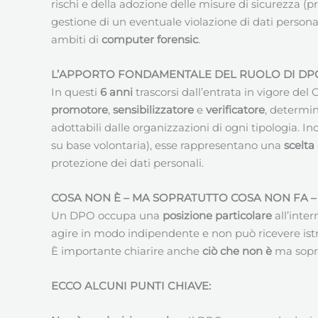
rischi e della adozione delle misure di sicurezza 
gestione di un eventuale violazione di dati persona
ambiti di
computer forensic
.
L’APPORTO FONDAMENTALE DEL RUOLO DI DPO 
In questi
6 anni
trascorsi dall’entrata in vigore d
promotore
,
sensibilizzatore
e
verificatore
, determin
adottabili dalle organizzazioni di ogni tipologia. I
su base volontaria), esse rappresentano una
scelta
protezione dei dati personali.
COSA NON È – MA SOPRATUTTO COSA NON FA 
Un DPO occupa una
posizione particolare
all’inte
agire in modo indipendente e non può ricevere istru
È importante chiarire anche
ciò che non è
ma sopr
ECCO ALCUNI PUNTI CHIAVE: