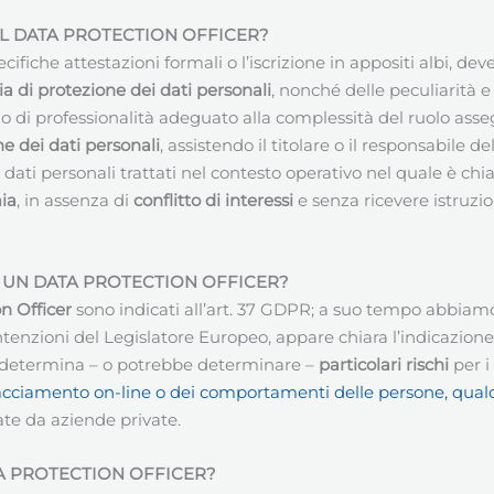
IL
DATA PROTECTION OFFICER
?
cifiche attestazioni formali o l’iscrizione in appositi albi, 
a di protezione dei dati personali
, nonché delle peculiarità 
rado di professionalità adeguato alla complessità del ruolo as
e dei dati personali
, assistendo il titolare o il responsabile 
 dati personali trattati nel contesto operativo nel quale è chi
ia
, in assenza di
conflitto di interessi
e senza ricevere istruzio
 UN DATA PROTECTION OFFICER?
n Officer
sono indicati all’art. 37 GDPR; a suo tempo abbiam
tenzioni del Legislatore Europeo, appare chiara l’indicazione
li determina – o potrebbe determinare –
particolari rischi
per i
di tracciamento on-line o dei comportamenti delle persone, qua
ate da aziende private.
TA PROTECTION OFFICER?