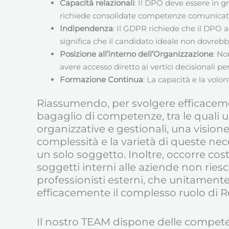
Capacità relazionali
: Il DPO deve essere in g
richiede consolidate competenze comunicative 
Indipendenza
: Il GDPR richiede che il DPO 
significa che il candidato ideale non dovrebbe
Posizione all’interno dell’Organizzazione
: No
avere accesso diretto ai vertici decisionali pe
Formazione Continua
: La capacità e la volo
Riassumendo, per svolgere efficaceme
bagaglio di competenze, tra le quali 
organizzative e gestionali, una vision
complessità e la varietà di queste nec
un solo soggetto. Inoltre, occorre co
soggetti interni alle aziende non ries
professionisti esterni, che unitament
efficacemente il complesso ruolo di R
Il nostro TEAM dispone delle compete