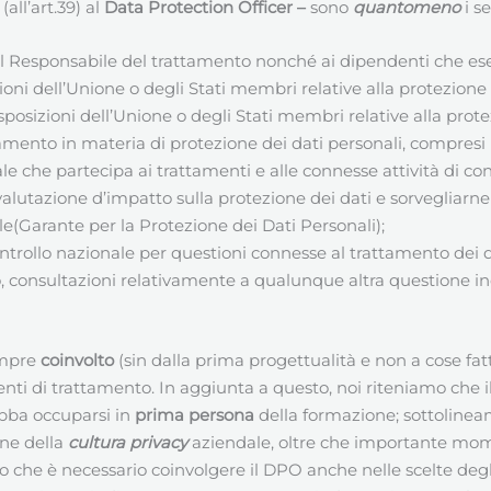
all’art.39) al
Data Protection Officer
–
sono
quantomeno
i s
 al Responsabile del trattamento nonché ai dipendenti che es
oni dell’Unione o degli Stati membri relative alla protezione 
sposizioni dell’Unione o degli Stati membri relative alla prote
mento in materia di protezione dei dati personali, compresi l’
e che partecipa ai trattamenti e alle connesse attività di con
 valutazione d’impatto sulla protezione dei dati e sorvegliarne 
le(Garante per la Protezione dei Dati Personali);
ontrollo nazionale per questioni connesse al trattamento dei d
aso, consultazioni relativamente a qualunque altra questione i
empre
coinvolto
(sin dalla prima progettualità e non a cose fat
enti di trattamento. In aggiunta a questo, noi riteniamo che 
ebba occuparsi in
prima persona
della formazione; sottolinea
one della
cultura privacy
aziendale, oltre che importante mom
o che è necessario coinvolgere il DPO anche nelle scelte degl