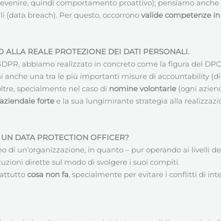
(prevenire, quindi comportamento proattivo); pensiamo anche 
li (data breach). Per questo, occorrono
valide competenze in 
ALLA REALE PROTEZIONE DEI DATI PERSONALI.
el GDPR, abbiamo realizzato in concreto come la figura del 
i anche una tra le più importanti misure di accountability (d
noltre, specialmente nel caso di
nomine volontarie
(ogni azien
 aziendale forte
e la sua lungimirante strategia alla realizzaz
– UN
DATA PROTECTION OFFICER
?
rno di un’organizzazione, in quanto – pur operando ai livelli
zioni dirette sul modo di svolgere i suoi compiti.
attutto
cosa non fa
, specialmente per evitare i conflitti di int