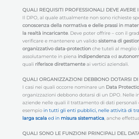
QUALI REQUISITI PROFESSIONALI DEVE AVERE 
Il DPO, al quale attualmente non sono richieste spe
conoscenza della normativa e delle prassi in materi
la realtà incaricante
. Deve poter offrire – con il g
verificare e mantenere un valido
sistema di gestion
organizzativo data-protection
che tuteli al meglio i
assolutamente in piena
indipendenza
ed
autonom
quali
riferisce direttamente
ai vertici aziendali.
QUALI ORGANIZZAZIONI DEBBONO DOTARSI DI
I casi nei quali occorre nominare un
Data Protectio
organizzazioni debbono dotarsi di un DPO. Nelle in
aziende nelle quali il trattamento di dati persona
esempio
in tutti gli enti pubblici, nelle attività 
larga scala
ed in
misura sistematica
, anche effettu
QUALI SONO LE FUNZIONI PRINCIPALI DEL DA