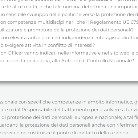
te le altre realtà, e che tale nomina determina una importa
n sensibile svuiuppo delle politiche verso la protezione dei 
o con competenze multidisciplinari, che il Regolamento UE 67
bilizzatore e promotore della protezione dei dati personali?
era con elevata autonomia ed indipendenza, interagisce diret
svolgere attività in conflitto di interessi?
ion Officer vanno indicati nelle informative e nel sito web, e 
 apposita procedura, alla Autorità di Controllo Nazionale?
sionale con specifiche competenze in ambito informatico, giuri
olare o dal Responsabile del trattamento per assolvere a funzi
 di protezione dei dati personali, europea e nazionale; a tal
ardanti la protezione dei dati personali anche con riferimento
 coopera e ne costituisce il punto di contatto della azienda.