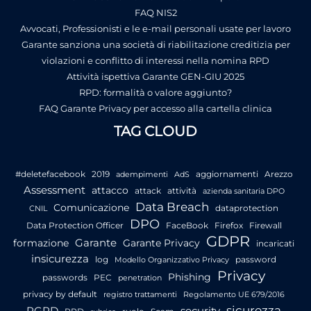
FAQ NIS2
Avvocati, Professionisti e le e-mail personali usate per lavoro
Garante sanziona una società di riabilitazione creditizia per
violazioni e conflitto di interessi nella nomina RPD
Attività ispettiva Garante GEN-GIU 2025
RPD: formalità o valore aggiunto?
FAQ Garante Privacy per accesso alla cartella clinica
TAG CLOUD
#deletefacebook
2019
aggiornamenti
Arezzo
adempimenti
AdS
Assessment
attacco
attack
attività
azienda sanitaria DPO
Data Breach
Comunicazione
dataprotection
CNIL
DPO
Data Protection Officer
FaceBook
Firefox
Firewall
GDPR
Garante
formazione
Garante Privacy
incaricati
insicurezza
log
password
Modello Organizzativo Privacy
Privacy
Phishing
passwords
PEC
penetration
privacy by default
registro trattamenti
Regolamento UE 679/2016
sicurezza
RGPD
security