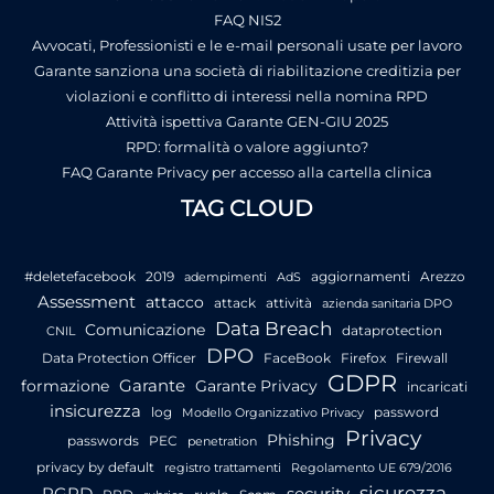
FAQ NIS2
Avvocati, Professionisti e le e-mail personali usate per lavoro
Garante sanziona una società di riabilitazione creditizia per
violazioni e conflitto di interessi nella nomina RPD
Attività ispettiva Garante GEN-GIU 2025
RPD: formalità o valore aggiunto?
FAQ Garante Privacy per accesso alla cartella clinica
TAG CLOUD
#deletefacebook
2019
aggiornamenti
Arezzo
adempimenti
AdS
Assessment
attacco
attack
attività
azienda sanitaria DPO
Data Breach
Comunicazione
dataprotection
CNIL
DPO
Data Protection Officer
FaceBook
Firefox
Firewall
GDPR
Garante
formazione
Garante Privacy
incaricati
insicurezza
log
password
Modello Organizzativo Privacy
Privacy
Phishing
passwords
PEC
penetration
privacy by default
registro trattamenti
Regolamento UE 679/2016
sicurezza
RGPD
security