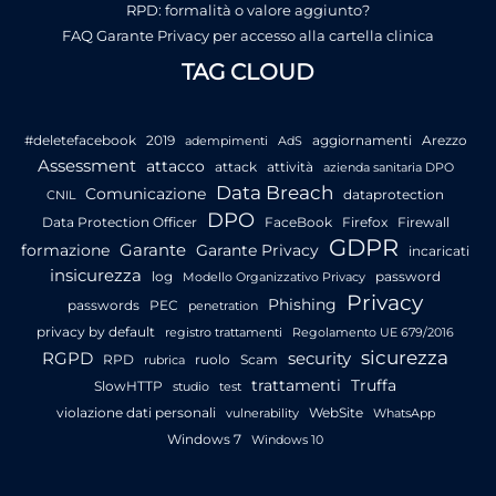
RPD: formalità o valore aggiunto?
FAQ Garante Privacy per accesso alla cartella clinica
TAG CLOUD
#deletefacebook
2019
aggiornamenti
Arezzo
adempimenti
AdS
Assessment
attacco
attack
attività
azienda sanitaria DPO
Data Breach
Comunicazione
dataprotection
CNIL
DPO
Data Protection Officer
FaceBook
Firefox
Firewall
GDPR
Garante
formazione
Garante Privacy
incaricati
insicurezza
log
password
Modello Organizzativo Privacy
Privacy
Phishing
passwords
PEC
penetration
privacy by default
registro trattamenti
Regolamento UE 679/2016
sicurezza
RGPD
security
RPD
ruolo
Scam
rubrica
trattamenti
Truffa
SlowHTTP
studio
test
violazione dati personali
WebSite
vulnerability
WhatsApp
Windows 7
Windows 10