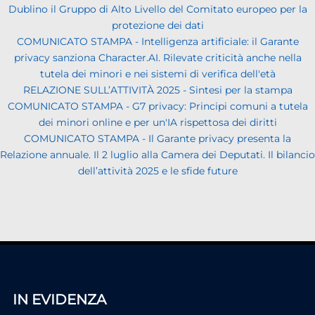
Dublino il Gruppo di Alto Livello del Comitato europeo per la
protezione dei dati
COMUNICATO STAMPA - Intelligenza artificiale: il Garante
privacy sanziona Character.AI. Rilevate criticità anche nella
tutela dei minori e nei sistemi di verifica dell'età
RELAZIONE SULL’ATTIVITÀ 2025 - Sintesi per la stampa
COMUNICATO STAMPA - G7 privacy: Principi comuni a tutela
dei minori online e per un'IA rispettosa dei diritti
COMUNICATO STAMPA - Il Garante privacy presenta la
Relazione annuale. Il 2 luglio alla Camera dei Deputati. Il bilancio
dell’attività 2025 e le sfide future
IN EVIDENZA