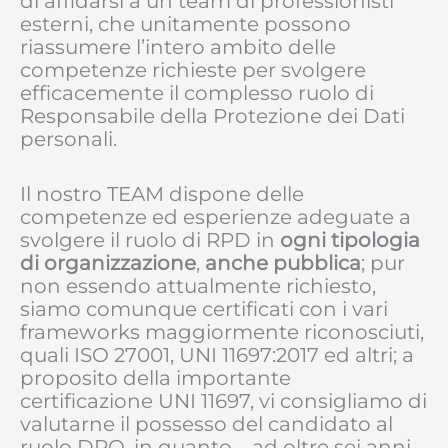
di affidarsi a un team di professionisti
esterni, che unitamente possono
riassumere l’intero ambito delle
competenze richieste per svolgere
efficacemente il complesso ruolo di
Responsabile della Protezione dei Dati
personali.
Il nostro TEAM dispone delle
competenze ed esperienze adeguate a
svolgere il ruolo di RPD in
ogni tipologia
di organizzazione
,
anche pubblica
; pur
non essendo attualmente richiesto,
siamo comunque certificati con i vari
frameworks maggiormente riconosciuti,
quali ISO 27001, UNI 11697:2017 ed altri; a
proposito della importante
certificazione UNI 11697, vi consigliamo di
valutarne il possesso del candidato al
ruolo DPO, in quanto – ad oltre sei anni