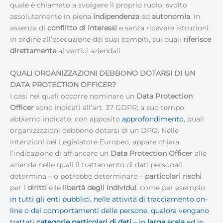
quale è chiamato a svolgere il proprio ruolo, svolto
assolutamente in piena
indipendenza
ed
autonomia
, in
assenza di
conflitto di interessi
e senza ricevere istruzioni
in ordine all’esecuzione dei suoi compiti, sui quali
riferisce
direttamente
ai vertici aziendali.
QUALI ORGANIZZAZIONI DEBBONO DOTARSI DI UN
DATA PROTECTION OFFICER?
I casi nei quali occorre nominare un
Data Protection
Officer
sono indicati all’art. 37 GDPR; a suo tempo
abbiamo indicato, con apposito
approfondimento
, quali
organizzazioni debbono dotarsi di un DPO. Nelle
intenzioni del Legislatore Europeo, appare chiara
l’indicazione di affiancare un
Data Protection Officer
alle
aziende nelle quali il trattamento di dati personali
determina – o potrebbe determinare –
particolari rischi
per i
diritti
e le
libertà degli individui
, come per esempio
in tutti gli enti pubblici, nelle attività di tracciamento on-
line o dei comportamenti delle persone, qualora vengano
trattati
categorie particolari di dati
– in
larga scala
ed in