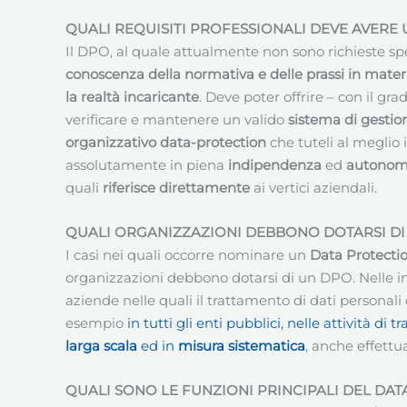
QUALI REQUISITI PROFESSIONALI DEVE AVERE
Il DPO, al quale attualmente non sono richieste spe
conoscenza della normativa e delle prassi in materi
la realtà incaricante
. Deve poter offrire – con il g
verificare e mantenere un valido
sistema di gestion
organizzativo data-protection
che tuteli al meglio i
assolutamente in piena
indipendenza
ed
autonom
quali
riferisce direttamente
ai vertici aziendali.
QUALI ORGANIZZAZIONI DEBBONO DOTARSI DI
I casi nei quali occorre nominare un
Data Protectio
organizzazioni debbono dotarsi di un DPO. Nelle in
aziende nelle quali il trattamento di dati persona
esempio
in tutti gli enti pubblici, nelle attività 
larga scala
ed in
misura sistematica
, anche effettu
QUALI SONO LE FUNZIONI PRINCIPALI DEL DA