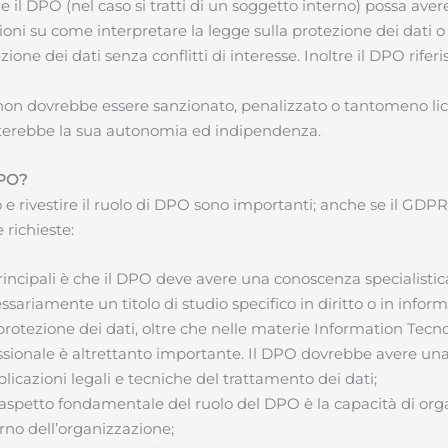
il DPO (nel caso si tratti di un soggetto interno) possa avere
ioni su come interpretare la legge sulla protezione dei dati 
zione dei dati senza conflitti di interesse. Inoltre il DPO rife
 non dovrebbe essere sanzionato, penalizzato o tantomeno lic
terebbe la sua autonomia ed indipendenza.
DPO?
rivestire il ruolo di DPO sono importanti; anche se il GDPR no
 richieste:
principali è che il DPO deve avere una conoscenza specialistica 
ssariamente un titolo di studio specifico in diritto o in inf
 protezione dei dati, oltre che nelle materie Information Tec
essionale è altrettanto importante. Il DPO dovrebbe avere un
plicazioni legali e tecniche del trattamento dei dati;
 aspetto fondamentale del ruolo del DPO è la capacità di org
terno dell’organizzazione;