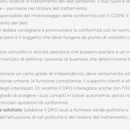
oni relative al trattamento dei dati personali. Il suo ruolo è
se – permane nel titolare del trattamento.
esponsabile del monitoraggio della conformità con il GDPR, i
ento dei dati.
O debba consigliare e promuovere la conformità con la norma
casi però è il soggetto che deve fungere da punto di contatto con
re coinvolto in attività operative che possano portare a un con
caricato di definire i processi di business che determinano le
tenere un certo grado di indipendenza, deve certamente colla
e risorse umane, la funzione compliance, il supporto clienti e a
tti degli interessati. Di recente il DPO interagisce anche con 
 grado di svolgere i suoi compiti in totale autonomia, senza ri
rticolari questioni di conformità.
re adottate
: Sebbene il DPO aiuti a formare valide politiche 
dell’attuazione di tali politiche è del titolare del trattamento.