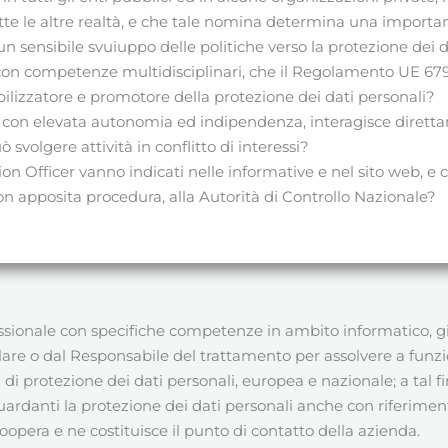
te le altre realtà, e che tale nomina determina una importa
n sensibile svuiuppo delle politiche verso la protezione dei 
o con competenze multidisciplinari, che il Regolamento UE 67
bilizzatore e promotore della protezione dei dati personali?
era con elevata autonomia ed indipendenza, interagisce diret
svolgere attività in conflitto di interessi?
ion Officer vanno indicati nelle informative e nel sito web, e 
 apposita procedura, alla Autorità di Controllo Nazionale?
sionale con specifiche competenze in ambito informatico, giuri
olare o dal Responsabile del trattamento per assolvere a funzi
 di protezione dei dati personali, europea e nazionale; a tal
ardanti la protezione dei dati personali anche con riferimento
 coopera e ne costituisce il punto di contatto della azienda.