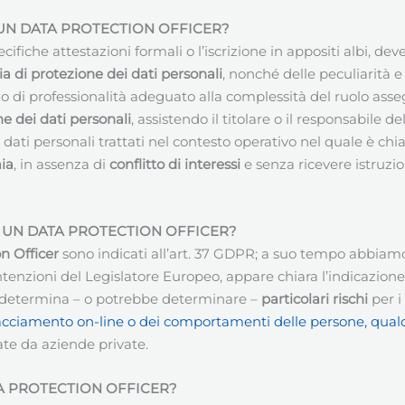
 UN
DATA PROTECTION OFFICER
?
cifiche attestazioni formali o l’iscrizione in appositi albi, 
a di protezione dei dati personali
, nonché delle peculiarità 
rado di professionalità adeguato alla complessità del ruolo as
e dei dati personali
, assistendo il titolare o il responsabile 
 dati personali trattati nel contesto operativo nel quale è chi
ia
, in assenza di
conflitto di interessi
e senza ricevere istruzio
 UN DATA PROTECTION OFFICER?
n Officer
sono indicati all’art. 37 GDPR; a suo tempo abbiam
tenzioni del Legislatore Europeo, appare chiara l’indicazione
li determina – o potrebbe determinare –
particolari rischi
per i
di tracciamento on-line o dei comportamenti delle persone, qua
ate da aziende private.
TA PROTECTION OFFICER?