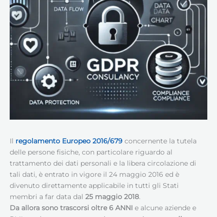
Il
regolamento
Europeo
2016/679
concernente la tutela
delle persone fisiche, con particolare riguardo al
trattamento dei dati personali e la libera circolazione di
tali dati, è entrato in vigore il 24 maggio 2016 ed è
divenuto direttamente applicabile in tutti gli Stati
membri a far data dal
25 maggio 2018
.
Da allora sono trascorsi oltre 6 ANNI
e alcune aziende e