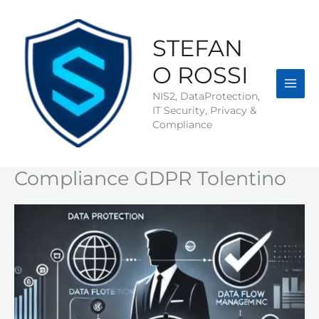
Vai
al
contenuto
STEFAN
O ROSSI
NIS2, DataProtection,
IT Security, Privacy &
Compliance
Compliance GDPR Tolentino