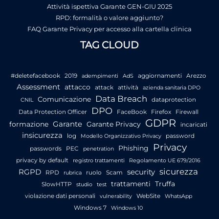
Attività ispettiva Garante GEN-GIU 2025
RPD: formalità o valore aggiunto?
FAQ Garante Privacy per accesso alla cartella clinica
TAG CLOUD
#deletefacebook
2019
aggiornamenti
Arezzo
adempimenti
AdS
Assessment
attacco
attack
attività
azienda sanitaria DPO
Data Breach
Comunicazione
dataprotection
CNIL
DPO
Data Protection Officer
FaceBook
Firefox
Firewall
GDPR
Garante
formazione
Garante Privacy
incaricati
insicurezza
log
password
Modello Organizzativo Privacy
Privacy
Phishing
passwords
PEC
penetration
privacy by default
registro trattamenti
Regolamento UE 679/2016
sicurezza
RGPD
security
RPD
ruolo
Scam
rubrica
trattamenti
Truffa
SlowHTTP
studio
test
violazione dati personali
WebSite
vulnerability
WhatsApp
Windows 7
Windows 10