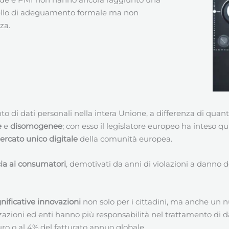
ello di adeguamento formale ma non
za.
nto di dati personali nella intera Unione, a differenza di q
e
e
disomogenee
; con esso il legislatore europeo ha inteso q
rcato unico digitale
della comunità europea.
cia ai consumatori
, demotivati da anni di violazioni a danno d
gnificative innovazioni
non solo per i cittadini, ma anche un n
izzazioni ed enti hanno più responsabilità nel trattamento di d
uro o al 4% del fatturato annuo globale.