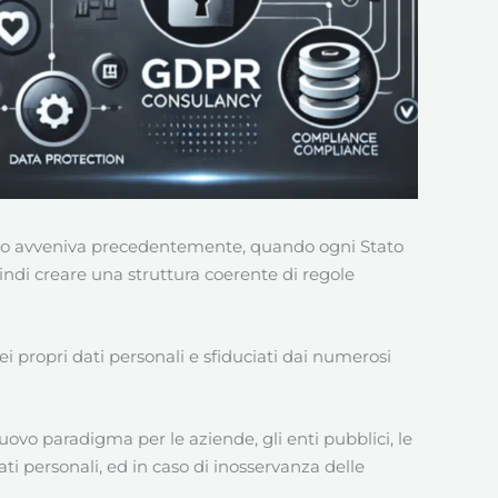
uanto avveniva precedentemente, quando ogni Stato
uindi creare una struttura coerente di regole
ei propri dati personali e sfiduciati dai numerosi
uovo paradigma per le aziende, gli enti pubblici, le
ati personali, ed in caso di inosservanza delle