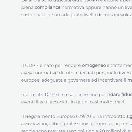
piena
compliance
normativa oppure hanno un liv
sostanziale, ne un adeguato livello di consapevolez
Il GDPR è nato per rendere
omogeneo
il trattame
aveva normative di tutela dei dati personali
divers
europee, adeguata a governare ed incentivare il
me
Inoltre, il GDPR si è reso necessario per
ridare fidu
eventi illeciti accaduti, in taluni casi molto gravi.
Il Regolamento Europeo 679/2016 ha introdotto
si
associazioni, i liberi professionisti; imprese, organ
regole sono previste sanzioni sino a 20 milioni di e