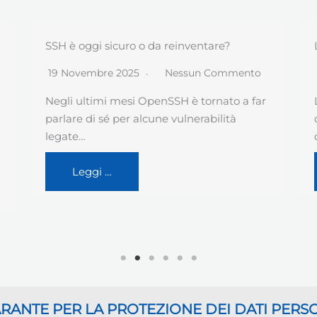
LinkedIn ed addestramento AI
29 Ottobre 2025
Nessun Commento
LinkedIn e l’addestramento
dell’intelligenza artificiale: dal 3 novembre i
dati degli utenti saranno usati, salvo…
Leggi …
GARANTE
PER LA PROTEZIONE DEI DATI PERS