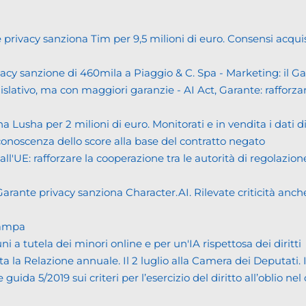
cy sanziona Tim per 9,5 milioni di euro. Consensi acquisiti i
cy sanzione di 460mila a Piaggio & C. Spa - Marketing: il 
islativo, ma con maggiori garanzie - AI Act, Garante: rafforzare
usha per 2 milioni di euro. Monitorati e in vendita i dati 
noscenza dello score alla base del contratto negato
UE: rafforzare la cooperazione tra le autorità di regolazione
ante privacy sanziona Character.AI. Rilevate criticità anche n
tampa
tutela dei minori online e per un'IA rispettosa dei diritti
Relazione annuale. Il 2 luglio alla Camera dei Deputati. Il bi
da 5/2019 sui criteri per l’esercizio del diritto all’oblio nel