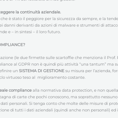
eggere la continuità aziendale.
che è stato il peggiore per la sicurezza da sempre, e la tendenz
 dei danni derivanti da azioni di malware e strumenti di attac
e e – in sintesi – il loro futuro.
OMPLIANCE?
ione (le due firmette sulle scartoffie che menziona il Prof. Pi
pliance al GDPR non è quindi più attività “una tantum” ma 
definire un
SISTEMA DI GESTIONE
su misura per l’azienda, f
ciclo virtuoso teso al miglioramento costante.
eale compliance
alla normativa data protection, e non quell
na di carte che pochi conoscono, ma soprattutto nessuno app
 dati personali. Si tenga conto che molte delle misure di prote
ione di tutti i dati aziendali (quindi anche non personali) ed