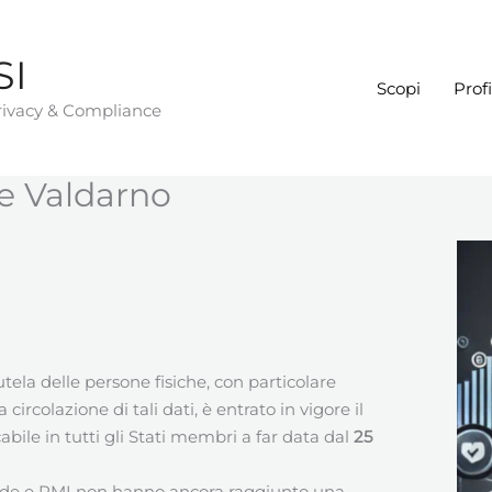
SI
Scopi
Profi
Privacy & Compliance
e Valdarno
tela delle persone fisiche, con particolare
circolazione di tali dati, è entrato in vigore il
ile in tutti gli Stati membri a far data dal
25
nde e PMI non hanno ancora raggiunto una