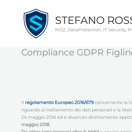
Vai
al
STEFANO ROS
contenuto
NIS2, DataProtection, IT Security, 
Compliance GDPR Figlin
Il
regolamento
Europeo
2016/679
concernente la tu
riguardo al trattamento dei dati personali e la libera 
24 maggio 2016 ed è divenuto direttamente applicab
maggio 2018
.
Da allora sono trascorsi oltre 6 ANNI
e alcune azie