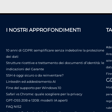
I NOSTRI APPROFONDIMENTI
T
#de
10 anni di GDPR: semplificare senza indebolire la protezione
Are
dei dati
azie
Strutture ricettive e trattamento dei documenti d’identità: le
dat
indicazioni del Garante
Fire
SSH è oggi sicuro o da reinventare?
G
LinkedIn ed addestramento AI
Fine del supporto per Windows 10
Mode
Safari vs Chrome: quale scegliere per la privacy
pene
GPT-OSS 20B e 120B: modelli IA aperti
regi
FAQ NIS2
rubr