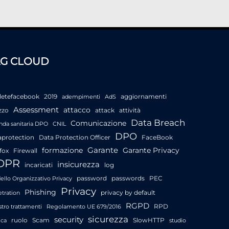
AG CLOUD
letefacebook
2019
aggiornamenti
adempimenti
AdS
Assessment
attacco
zzo
attack
attività
Data Breach
Comunicazione
nda sanitaria DPO
CNIL
DPO
aprotection
Data Protection Officer
FaceBook
Garante
formazione
Garante Privacy
fox
Firewall
DPR
insicurezza
incaricati
log
password
passwords
PEC
llo Organizzativo Privacy
Privacy
Phishing
privacy by default
tration
RGPD
RPD
stro trattamenti
Regolamento UE 679/2016
sicurezza
security
ruolo
Scam
SlowHTTP
ica
studio