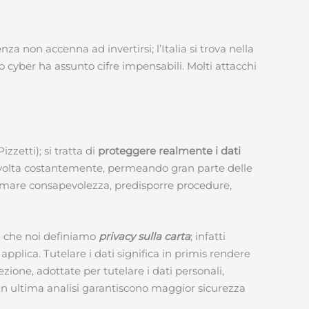
a non accenna ad invertirsi; l’Italia si trova nella
co cyber ha assunto cifre impensabili. Molti attacchi
zzetti); si tratta di
proteggere realmente i dati
svolta costantemente, permeando gran parte delle
ormare consapevolezza, predisporre procedure,
a che noi definiamo
privacy sulla carta
; infatti
lica. Tutelare i dati significa in primis rendere
zione, adottate per tutelare i dati personali,
 in ultima analisi garantiscono maggior sicurezza