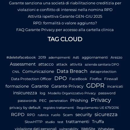
Garante sanziona una società di riabilitazione creditizia per
violazioni e conflitto di interessi nella nomina RPD
Attività ispettiva Garante GEN-GIU 2025
RPD: formalità o valore aggiunto?
FAQ Garante Privacy per accesso alla cartella clinica
TAG CLOUD
#deletefacebook
2019
aggiornamenti
Arezzo
adempimenti
AdS
Assessment
attacco
attack
attività
azienda sanitaria DPO
Data Breach
Comunicazione
dataprotection
CNIL
DPO
Data Protection Officer
FaceBook
Firefox
Firewall
GDPR
Garante
formazione
Garante Privacy
incaricati
insicurezza
log
password
Modello Organizzativo Privacy
Privacy
Phishing
passwords
PEC
penetration
privacy by default
registro trattamenti
Regolamento UE 679/2016
sicurezza
RGPD
security
RPD
ruolo
Scam
rubrica
trattamenti
Truffa
SlowHTTP
studio
test
violazione dati personali
WebSite
vulnerability
WhatsApp