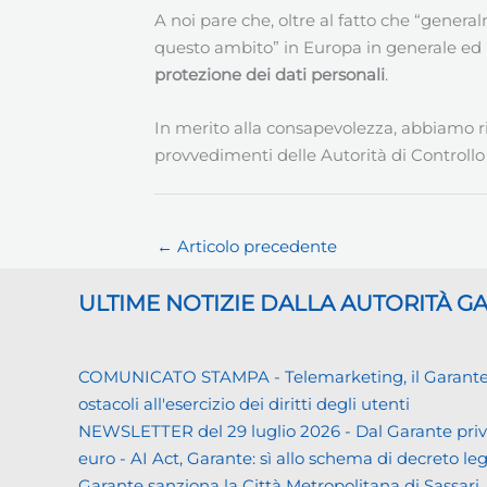
A noi pare che, oltre al fatto che “general
questo ambito” in Europa in generale ed in
protezione dei dati personali
.
In merito alla consapevolezza, abbiamo r
provvedimenti delle Autorità di Controllo
←
Articolo precedente
ULTIME NOTIZIE DALLA AUTORITÀ 
COMUNICATO STAMPA - Telemarketing, il Garante priva
ostacoli all'esercizio dei diritti degli utenti
NEWSLETTER del 29 luglio 2026 - Dal Garante priva
euro - AI Act, Garante: sì allo schema di decreto leg
Garante sanziona la Città Metropolitana di Sassari