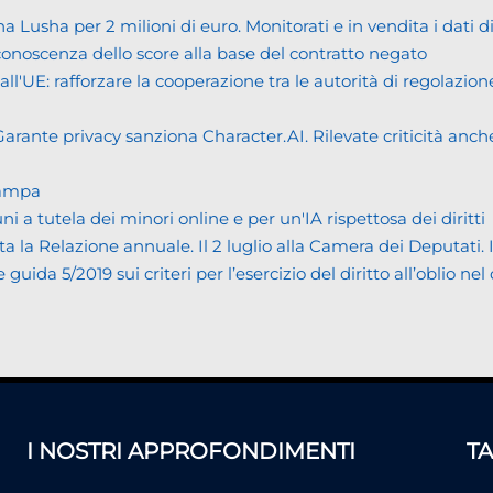
usha per 2 milioni di euro. Monitorati e in vendita i dati 
noscenza dello score alla base del contratto negato
UE: rafforzare la cooperazione tra le autorità di regolazione
ante privacy sanziona Character.AI. Rilevate criticità anche n
tampa
tutela dei minori online e per un'IA rispettosa dei diritti
Relazione annuale. Il 2 luglio alla Camera dei Deputati. Il bi
da 5/2019 sui criteri per l’esercizio del diritto all’oblio nel
I NOSTRI APPROFONDIMENTI
T