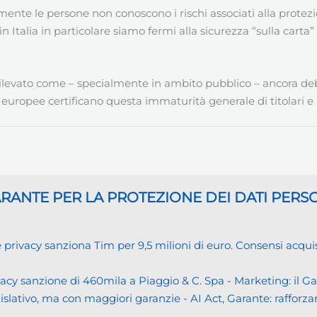
mente le persone non conoscono i rischi associati alla protezion
 Italia in particolare siamo fermi alla sicurezza “sulla carta
ilevato come – specialmente in ambito pubblico – ancora deb
 europee certificano questa immaturità generale di titolari e 
GARANTE
PER LA PROTEZIONE DEI DATI PERS
cy sanziona Tim per 9,5 milioni di euro. Consensi acquisiti i
cy sanzione di 460mila a Piaggio & C. Spa - Marketing: il 
islativo, ma con maggiori garanzie - AI Act, Garante: rafforzare