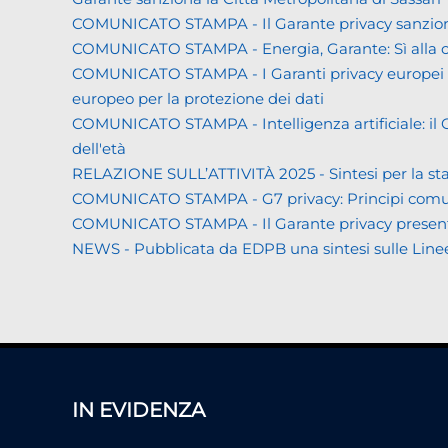
COMUNICATO STAMPA - Il Garante privacy sanziona L
COMUNICATO STAMPA - Energia, Garante: Sì alla co
COMUNICATO STAMPA - I Garanti privacy europei all'
europeo per la protezione dei dati
COMUNICATO STAMPA - Intelligenza artificiale: il Gar
dell'età
RELAZIONE SULL’ATTIVITÀ 2025 - Sintesi per la s
COMUNICATO STAMPA - G7 privacy: Principi comuni a 
COMUNICATO STAMPA - Il Garante privacy presenta la 
NEWS - Pubblicata da EDPB una sintesi sulle Linee gui
IN EVIDENZA