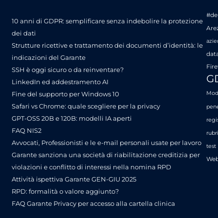
#de
10 anni di GDPR: semplificare senza indebolire la protezione
Are
dei dati
azie
Strutture ricettive e trattamento dei documenti d’identità: le
dat
indicazioni del Garante
Fire
SSH è oggi sicuro o da reinventare?
G
LinkedIn ed addestramento AI
Fine del supporto per Windows 10
Mode
Safari vs Chrome: quale scegliere per la privacy
pene
GPT-OSS 20B e 120B: modelli IA aperti
regi
FAQ NIS2
rubr
Avvocati, Professionisti e le e-mail personali usate per lavoro
test
Garante sanziona una società di riabilitazione creditizia per
Web
violazioni e conflitto di interessi nella nomina RPD
Attività ispettiva Garante GEN-GIU 2025
RPD: formalità o valore aggiunto?
FAQ Garante Privacy per accesso alla cartella clinica