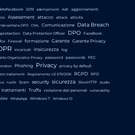
letefacebook
2019
aggiornamenti
adempimenti
AdS
Assessment
attacco
zzo
attack
attività
Data Breach
Comunicazione
nda sanitaria DPO
CNIL
DPO
aprotection
Data Protection Officer
FaceBook
Garante
formazione
Garante Privacy
fox
Firewall
DPR
insicurezza
incaricati
log
password
passwords
PEC
llo Organizzativo Privacy
Privacy
Phishing
privacy by default
tration
RGPD
RPD
stro trattamenti
Regolamento UE 679/2016
sicurezza
security
ruolo
Scam
SlowHTTP
ica
studio
trattamenti
Truffa
violazione dati personali
vulnerability
Site
Windows 7
WhatsApp
Windows 10