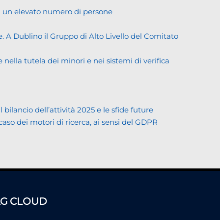
di un elevato numero di persone
. A Dublino il Gruppo di Alto Livello del Comitato
ella tutela dei minori e nei sistemi di verifica
lancio dell’attività 2025 e le sfide future
 caso dei motori di ricerca, ai sensi del GDPR
AG CLOUD