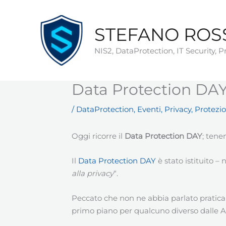
Vai
al
STEFANO ROS
contenuto
NIS2, DataProtection, IT Security, 
Data Protection DA
/
DataProtection
,
Eventi
,
Privacy
,
Protezio
Oggi ricorre il
Data Protection DAY
; ten
Il
Data Protection DAY
è stato istituito –
alla privacy
“.
Peccato che non ne abbia parlato pratica
primo piano per qualcuno diverso dalle A