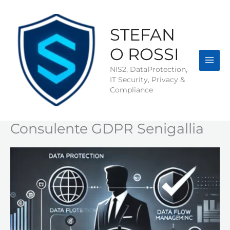
Vai
al
contenuto
STEFAN
O ROSSI
NIS2, DataProtection,
IT Security, Privacy &
Compliance
Consulente GDPR Senigallia