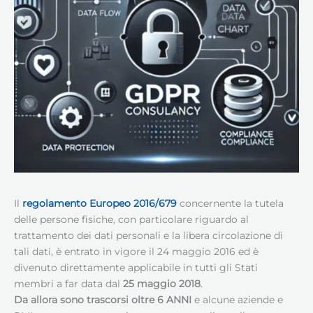
Il
regolamento
Europeo
2016/679
concernente la tutela
delle persone fisiche, con particolare riguardo al
trattamento dei dati personali e la libera circolazione di
tali dati, è entrato in vigore il 24 maggio 2016 ed è
divenuto direttamente applicabile in tutti gli Stati
membri a far data dal
25 maggio 2018
.
Da allora sono trascorsi oltre 6 ANNI
e alcune aziende e