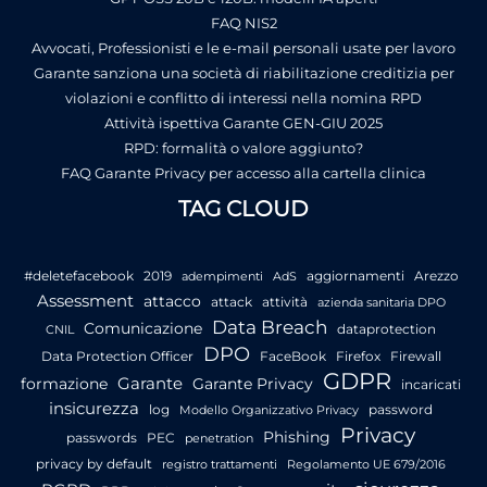
FAQ NIS2
Avvocati, Professionisti e le e-mail personali usate per lavoro
Garante sanziona una società di riabilitazione creditizia per
violazioni e conflitto di interessi nella nomina RPD
Attività ispettiva Garante GEN-GIU 2025
RPD: formalità o valore aggiunto?
FAQ Garante Privacy per accesso alla cartella clinica
TAG CLOUD
#deletefacebook
2019
aggiornamenti
Arezzo
adempimenti
AdS
Assessment
attacco
attack
attività
azienda sanitaria DPO
Data Breach
Comunicazione
dataprotection
CNIL
DPO
Data Protection Officer
FaceBook
Firefox
Firewall
GDPR
Garante
formazione
Garante Privacy
incaricati
insicurezza
log
password
Modello Organizzativo Privacy
Privacy
Phishing
passwords
PEC
penetration
privacy by default
registro trattamenti
Regolamento UE 679/2016