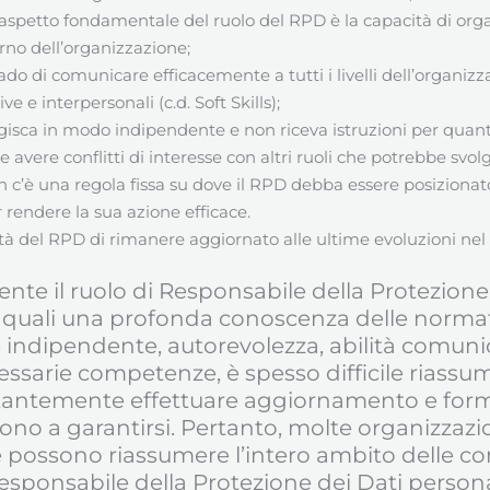
 aspetto fondamentale del ruolo del RPD è la capacità di orga
terno dell’organizzazione;
rado di comunicare efficacemente a tutti i livelli dell’organiz
e interpersonali (c.d. Soft Skills);
agisca in modo indipendente e non riceva istruzioni per quant
 avere conflitti di interesse con altri ruoli che potrebbe svolg
n c’è una regola fissa su dove il RPD debba essere posizionat
r rendere la sua azione efficace.
ntà del RPD di rimanere aggiornato alle ultime evoluzioni nel
nte il ruolo di Responsabile della Protezion
quali una profonda conoscenza delle normativ
e indipendente, autorevolezza, abilità comunic
essarie competenze, è spesso difficile riassum
stantemente effettuare aggiornamento e formaz
cono a garantirsi. Pertanto, molte organizzazi
e possono riassumere l’intero ambito delle c
esponsabile della Protezione dei Dati persona