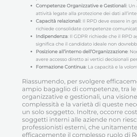
Competenze Organizzative e Gestionali
: Un
attività legate alla protezione dei dati all’in
Capacità relazionali
: Il RPD deve essere in g
richiede consolidate competenze comunicative 
Indipendenza
: Il GDPR richiede che il RPD 
significa che il candidato ideale non dovrebbe
Posizione all’interno dell’Organizzazione
: No
avere accesso diretto ai vertici decisionali pe
Formazione Continua
: La capacità e la volo
Riassumendo, per svolgere efficaceme
ampio bagaglio di competenze, tra le 
organizzative e gestionali, una vision
complessità e la varietà di queste nec
un solo soggetto. Inoltre, occorre co
soggetti interni alle aziende non ries
professionisti esterni, che unitament
efficacemente il complesso ruolo di R