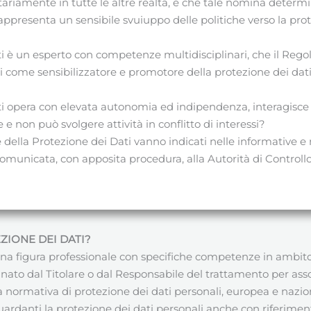
ariamente in tutte le altre realtà, e che tale nomina determ
appresenta un sensibile svuiuppo delle politiche verso la pro
ati è un esperto con competenze multidisciplinari, che il Re
i come sensibilizzatore e promotore della protezione dei dat
ati opera con elevata autonomia ed indipendenza, interagisce
e non può svolgere attività in conflitto di interessi?
 della Protezione dei Dati vanno indicati nelle informative e 
omunicata, con apposita procedura, alla Autorità di Controll
ZIONE DEI DATI
?
na figura professionale con specifiche competenze in ambito i
signato dal Titolare o dal Responsabile del trattamento per ass
a normativa di protezione dei dati personali, europea e nazio
ardanti la protezione dei dati personali anche con riferimento