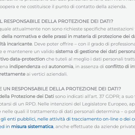
 coopera e ne costituisce il punto di contatto della azienda.
IL RESPONSABILE DELLA PROTEZIONE DEI DATI
?
quale attualmente non sono richieste specifiche attestazioni fo
ella normativa e delle prassi in materia di protezione dei da
ltà incaricante
. Deve poter offrire – con il grado di professi
are e mantenere un valido
sistema di gestione dei dati persona
tivo data-protection
che tuteli al meglio i dati personali tra
piena
indipendenza
ed
autonomia
, in assenza di
conflitto di in
direttamente
ai vertici aziendali.
 UN RESPONSABILE DELLA PROTEZIONE DEI DATI
?
ella Protezione dei Dati
sono indicati all’art. 37 GDPR; a s
tarsi di un RPD. Nelle intenzioni del Legislatore Europeo, app
 nelle quali il trattamento di dati personali determina – o 
i gli enti pubblici, nelle attività di tracciamento on-line o 
ed in
misura sistematica
, anche effettuate da aziende private