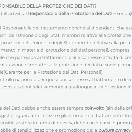
PONSABILE DELLA PROTEZIONE DEI DATI
?
all’art.39) al
Responsabile della Protezione dei Dati
–
sono
q
 al Responsabile del trattamento nonché ai dipendenti che es
oni dell’Unione o degli Stati membri relative alla protezione 
sposizioni dell’Unione o degli Stati membri relative alla prote
mento in materia di protezione dei dati personali, compresi l’
e che partecipa ai trattamenti e alle connesse attività di con
 valutazione d’impatto sulla protezione dei dati e sorvegliarne 
le(Garante per la Protezione dei Dati Personali);
ontrollo nazionale per questioni connesse al trattamento dei d
aso, consultazioni relativamente a qualunque altra questione i
ne dei Dati debba anche essere sempre
coinvolto
(sin dalla pr
ogiche riguardanti i mezzi e gli strumenti di trattamento. In 
ensibilizzatore in tema di privacy, debba occuparsi in
prima 
abile di sensibilizzazione e promozione della
cultura privacy