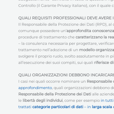
Controllo (il Garante Privacy italiano), con il quale
QUALI REQUISITI PROFESSIONALI DEVE AVERE 
Il Responsabile della Protezione dei Dati (RPD), al 
comunque possedere un’
approfondita conoscenza d
procedure di trattamento che
caratterizzano la rea
– la consulenza necessaria per progettare, verific
trattamento nell’adozione di un
modello organizza
svolgere il proprio ruolo, svolto assolutamente in 
all’esecuzione dei suoi compiti, sui quali
riferisce 
QUALI ORGANIZZAZIONI DEBBONO INCARICARE
I casi nei quali occorre nominare un
Responsabile d
approfondimento
, quali organizzazioni debbono do
Responsabile della Protezione dei Dati
alle aziende
le
libertà degli individui
, come per esempio
in tutt
trattati
categorie particolari di dati
– in
larga scala