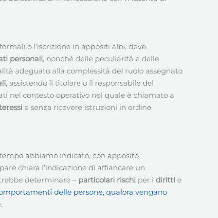
rmali o l’iscrizione in appositi albi, deve
ti personali
, nonché delle peculiarità e delle
onalità adeguato alla complessità del ruolo assegnato
li
, assistendo il titolare o il responsabile del
ttati nel contesto operativo nel quale è chiamato a
teressi
e senza ricevere istruzioni in ordine
uo tempo abbiamo indicato, con apposito
are chiara l’indicazione di affiancare un
potrebbe determinare –
particolari rischi
per i
diritti
e
dei comportamenti delle persone, qualora vengano
.