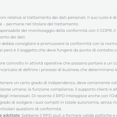
oni relative al trattamento dei dati personali. Il suo ruolo è
se – permane nel titolare del trattamento.
esponsabile del monitoraggio della conformità con il GDPR, i
ento dei dati.
D debba consigliare e promuovere la conformità con la norma
casi però è il soggetto che deve fungere da punto di contatto con
re coinvolto in attività operative che possano portare a un con
caricato di definire i processi di business che determinano le
tenere un certo grado di indipendenza, deve certamente colla
e risorse umane, la funzione compliance, il supporto clienti e a
tti degli interessati. Di recente il RPD interagisce anche con l
 grado di svolgere i suoi compiti in totale autonomia, senza ri
rticolari questioni di conformità.
re adottate
: Sebbene il RPD aiuti a formare valide politiche 