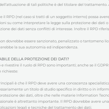
dell’attuazione di tali politiche è del titolare del trattamento.
il RPD (nel caso si tratti di un soggetto interno) possa avere
ioni su come interpretare la legge sulla protezione dei dati 
zione dei dati senza conflitti di interesse. Inoltre il RPD rife
 non dovrebbe essere sanzionato, penalizzato o tantomeno lic
terebbe la sua autonomia ed indipendenza.
BILE DELLA PROTEZIONE DEI DATI
?
rivestire il ruolo di RPD sono importanti; anche se il GDPR no
 richieste:
principali è che il RPD deve avere una conoscenza specialistica 
ssariamente un titolo di studio specifico in diritto o in inf
 protezione dei dati, oltre che nelle materie Information Tec
essionale è altrettanto importante. Il RPD dovrebbe avere un
plicazioni legali e tecniche del trattamento dei dati;