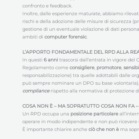
confronto e feedback.
Inoltre, dalle esperienze maturate, abbiamo rilevat
rischi e della adozione delle misure di sicurezza 
gestione di un eventuale violazione di dati persona
ambiti di
computer forensic
.
L’APPORTO FONDAMENTALE DEL RPD ALLA REAL
In questi
6 anni
trascorsi dall’entrata in vigore de
Regolamento come
consigliere
,
promotore
,
sensibi
responsabilizzazione) tra quelle adottabili dalle or
può sempre nominare un DPO su base volontaria)
compliance
rispetto alla normativa di protezione de
COSA NON È – MA SOPRATUTTO COSA NON FA –
Un RPD occupa una
posizione particolare
all’inter
operare in modo indipendente e non può ricevere ist
È importante chiarire anche
ciò che non è
ma sopr