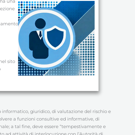
ina una
tezione
golamento
i
nel sito
o
nformatico, giuridico, di valutazione del rischio e
olvere a funzioni consultive ed informative, di
nale; a tal fine, deve essere “tempestivamente e
 ad attività di interlocuzione con l’Autorità di