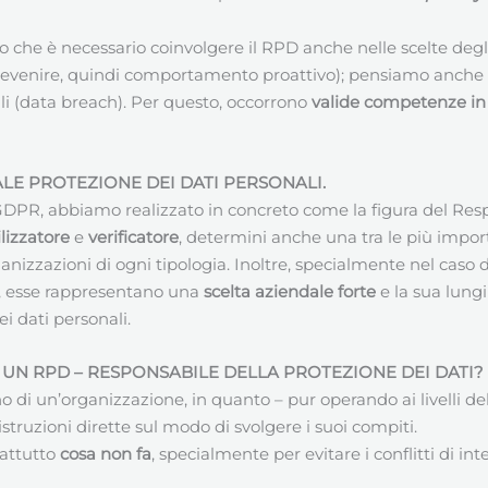
o che è necessario coinvolgere il RPD anche nelle scelte degl
(prevenire, quindi comportamento proattivo); pensiamo anche 
li (data breach). Per questo, occorrono
valide competenze in 
E PROTEZIONE DEI DATI PERSONALI.
l GDPR, abbiamo realizzato in concreto come la figura del Resp
lizzatore
e
verificatore
, determini anche una tra le più impor
ganizzazioni di ogni tipologia. Inoltre, specialmente nel caso 
, esse rappresentano una
scelta aziendale forte
e la sua lungi
i dati personali.
 UN RPD –
RESPONSABILE DELLA PROTEZIONE DEI DATI
?
no di un’organizzazione, in quanto – pur operando ai livelli 
ruzioni dirette sul modo di svolgere i suoi compiti.
attutto
cosa non fa
, specialmente per evitare i conflitti di int