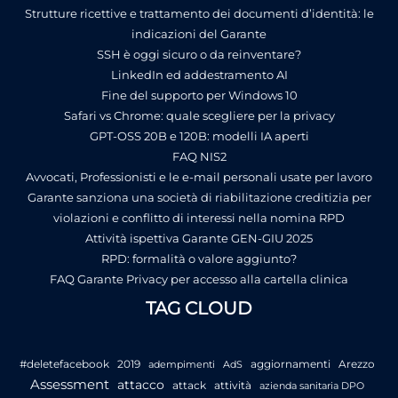
Strutture ricettive e trattamento dei documenti d’identità: le
indicazioni del Garante
SSH è oggi sicuro o da reinventare?
LinkedIn ed addestramento AI
Fine del supporto per Windows 10
Safari vs Chrome: quale scegliere per la privacy
GPT-OSS 20B e 120B: modelli IA aperti
FAQ NIS2
Avvocati, Professionisti e le e-mail personali usate per lavoro
Garante sanziona una società di riabilitazione creditizia per
violazioni e conflitto di interessi nella nomina RPD
Attività ispettiva Garante GEN-GIU 2025
RPD: formalità o valore aggiunto?
FAQ Garante Privacy per accesso alla cartella clinica
TAG CLOUD
#deletefacebook
2019
aggiornamenti
Arezzo
adempimenti
AdS
Assessment
attacco
attack
attività
azienda sanitaria DPO