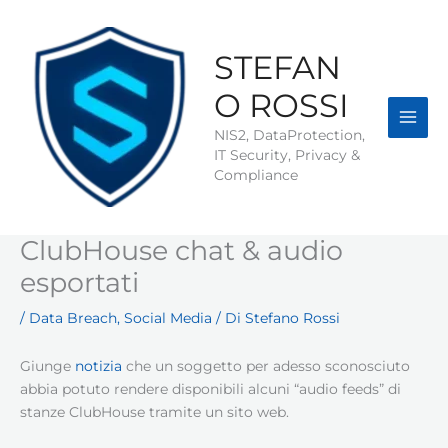
Vai
al
contenuto
STEFAN
O ROSSI
NIS2, DataProtection,
IT Security, Privacy &
Compliance
ClubHouse chat & audio
esportati
/
Data Breach
,
Social Media
/ Di
Stefano Rossi
Giunge
notizia
che un soggetto per adesso sconosciuto
abbia potuto rendere disponibili alcuni “audio feeds” di
stanze ClubHouse tramite un sito web.